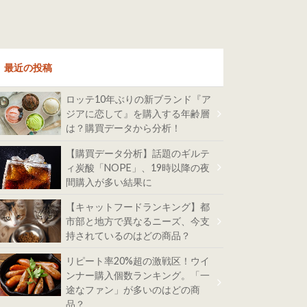
最近の投稿
ロッテ10年ぶりの新ブランド『ア
ジアに恋して』を購入する年齢層
は？購買データから分析！
【購買データ分析】話題のギルテ
ィ炭酸「NOPE」、19時以降の夜
間購入が多い結果に
【キャットフードランキング】都
市部と地方で異なるニーズ、今支
持されているのはどの商品？
リピート率20%超の激戦区！ウイ
ンナー購入個数ランキング。「一
途なファン」が多いのはどの商
品？