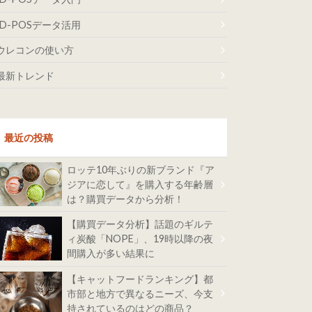
ID-POSデータ活用
ウレコンの使い方
最新トレンド
最近の投稿
ロッテ10年ぶりの新ブランド『ア
ジアに恋して』を購入する年齢層
は？購買データから分析！
【購買データ分析】話題のギルテ
ィ炭酸「NOPE」、19時以降の夜
間購入が多い結果に
【キャットフードランキング】都
市部と地方で異なるニーズ、今支
持されているのはどの商品？