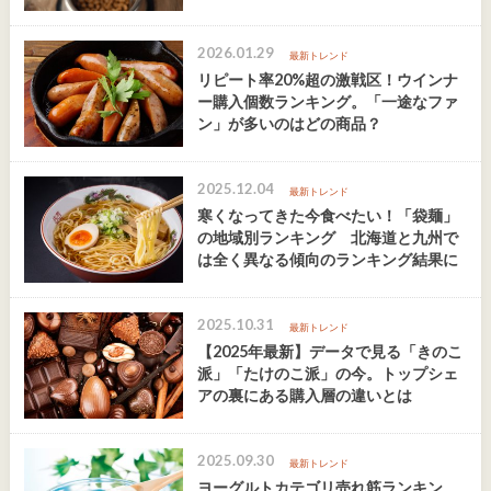
2026.01.29
最新トレンド
リピート率20%超の激戦区！ウインナ
ー購入個数ランキング。「一途なファ
ン」が多いのはどの商品？
2025.12.04
最新トレンド
寒くなってきた今食べたい！「袋麺」
の地域別ランキング 北海道と九州で
は全く異なる傾向のランキング結果に
2025.10.31
最新トレンド
【2025年最新】データで見る「きのこ
派」「たけのこ派」の今。トップシェ
アの裏にある購入層の違いとは
2025.09.30
最新トレンド
ヨーグルトカテゴリ売れ筋ランキン