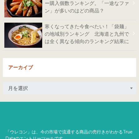
ー購入個数ランキング。「一途なファ
ン」が多いのはどの商品？
寒くなってきた今食べたい！「袋麺」
の地域別ランキング 北海道と九州で
は全く異なる傾向のランキング結果に
アーカイブ
「ウレコン」は、今の市場で流通する商品の売行きがわかるTrue
Dataのエントリーツールです。