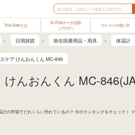
ID-POSデータ活用
True Dataとは
ウレコンの使い方
（ブログ）
日用雑貨
衛生医療用品・用具
体温計
ケア けんおんくん MC-846
けんおんくん MC-846(J
、体温計の市場でどれくらい売れているの？ 今のランキングをチェック！