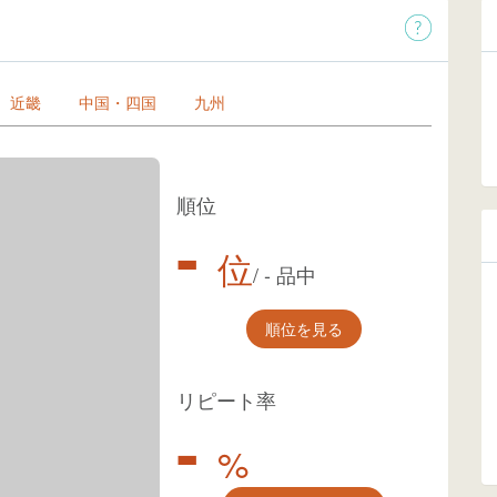
近畿
中国・四国
九州
順位
-
位
/
-
品中
順位を見る
リピート率
-
%