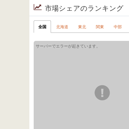
市場シェアのランキング
全国
北海道
東北
関東
中部