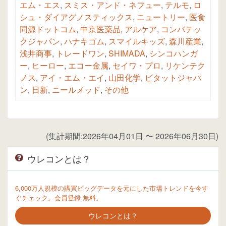
エム・エス
,
スミス・アンド・ネフュー
,
テルモ
,
ロ
シュ・ダイアグノスティックス
,
ニュートリー
,
医食
同源ドットコム
,
中京医薬品
,
アルケア
,
コンバテッ
クジャパン
,
ハナキゴム
,
スマイルキッズ
,
森川産業
,
浅井商事
,
トレードワン
,
SHIMADA
,
シンコハンガ
ー
,
ヒーロー
,
エコー金属
,
セイワ・プロ
,
リケンテク
ノス
,
アイ・エム・エイ
,
山田化学
,
ビタットジャパ
ン
,
日新
,
ニールメッド
,
その他
(集計期間:2026年04月01日 〜 2026年06月30日)
ウレコンとは？
6,000万人規模の購買ビッグデータを元にした市場トレンドを今す
ぐチェック。会員登録 無料。
ウレコンとは？