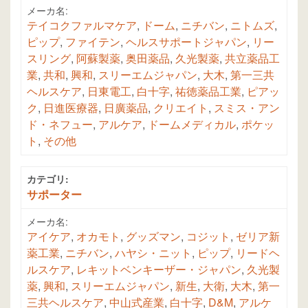
メーカ名:
テイコクファルマケア
,
ドーム
,
ニチバン
,
ニトムズ
,
ピップ
,
ファイテン
,
ヘルスサポートジャパン
,
リー
スリング
,
阿蘇製薬
,
奥田薬品
,
久光製薬
,
共立薬品工
業
,
共和
,
興和
,
スリーエムジャパン
,
大木
,
第一三共
ヘルスケア
,
日東電工
,
白十字
,
祐徳薬品工業
,
ピアッ
ク
,
日進医療器
,
日廣薬品
,
クリエイト
,
スミス・アン
ド・ネフュー
,
アルケア
,
ドームメディカル
,
ポケッ
ト
,
その他
カテゴリ:
サポーター
メーカ名:
アイケア
,
オカモト
,
グッズマン
,
コジット
,
ゼリア新
薬工業
,
ニチバン
,
ハヤシ・ニット
,
ピップ
,
リードヘ
ルスケア
,
レキットベンキーザー・ジャパン
,
久光製
薬
,
興和
,
スリーエムジャパン
,
新生
,
大衛
,
大木
,
第一
三共ヘルスケア
,
中山式産業
,
白十字
,
D&M
,
アルケ