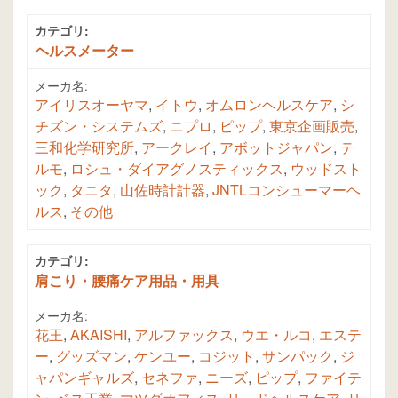
カテゴリ:
ヘルスメーター
メーカ名:
アイリスオーヤマ
,
イトウ
,
オムロンヘルスケア
,
シ
チズン・システムズ
,
ニプロ
,
ピップ
,
東京企画販売
,
三和化学研究所
,
アークレイ
,
アボットジャパン
,
テ
ルモ
,
ロシュ・ダイアグノスティックス
,
ウッドスト
ック
,
タニタ
,
山佐時計計器
,
JNTLコンシューマーヘ
ルス
,
その他
カテゴリ:
肩こり・腰痛ケア用品・用具
メーカ名:
花王
,
AKAISHI
,
アルファックス
,
ウエ・ルコ
,
エステ
ー
,
グッズマン
,
ケンユー
,
コジット
,
サンパック
,
ジ
ャパンギャルズ
,
セネファ
,
ニーズ
,
ピップ
,
ファイテ