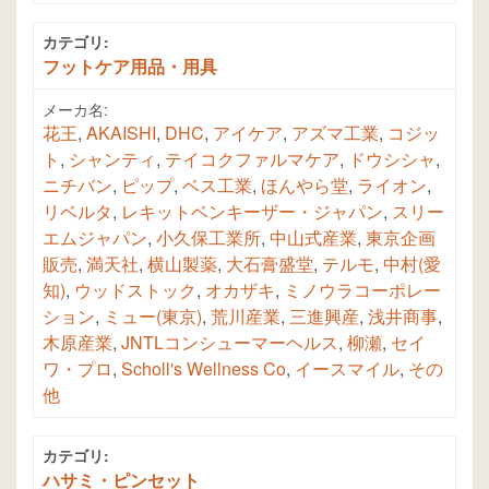
カテゴリ:
フットケア用品・用具
メーカ名:
花王
,
AKAISHI
,
DHC
,
アイケア
,
アズマ工業
,
コジッ
ト
,
シャンティ
,
テイコクファルマケア
,
ドウシシャ
,
ニチバン
,
ピップ
,
ベス工業
,
ほんやら堂
,
ライオン
,
リベルタ
,
レキットベンキーザー・ジャパン
,
スリー
エムジャパン
,
小久保工業所
,
中山式産業
,
東京企画
販売
,
満天社
,
横山製薬
,
大石膏盛堂
,
テルモ
,
中村(愛
知)
,
ウッドストック
,
オカザキ
,
ミノウラコーポレー
ション
,
ミュー(東京)
,
荒川産業
,
三進興産
,
浅井商事
,
木原産業
,
JNTLコンシューマーヘルス
,
柳瀬
,
セイ
ワ・プロ
,
Scholl's Wellness Co
,
イースマイル
,
その
他
カテゴリ:
ハサミ・ピンセット