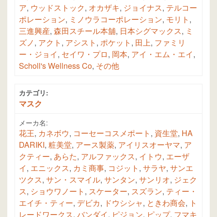
ア
,
ウッドストック
,
オカザキ
,
ジョイナス
,
テルコー
ポレーション
,
ミノウラコーポレーション
,
モリト
,
三進興産
,
森田スチール本舖
,
日本シグマックス
,
ミ
ズノ
,
アクト
,
アシスト
,
ポケット
,
田上
,
ファミリ
ー・ジョイ
,
セイワ・プロ
,
岡本
,
アイ・エム・エイ
,
Scholl's Wellness Co
,
その他
カテゴリ:
マスク
メーカ名:
花王
,
カネボウ
,
コーセーコスメポート
,
資生堂
,
HA
DARIKI
,
粧美堂
,
アース製薬
,
アイリスオーヤマ
,
ア
クティー
,
あらた
,
アルファックス
,
イトウ
,
エーザ
イ
,
エニックス
,
カミ商事
,
コジット
,
サラヤ
,
サンエ
ツクス
,
サン・スマイル
,
サンタン
,
サンリオ
,
ジェク
ス
,
ショウワノート
,
スケーター
,
スズラン
,
ティー・
エイチ・ティー
,
デビカ
,
ドウシシャ
,
ときわ商会
,
ト
レードワークス
,
バンダイ
,
ピジョン
,
ピップ
,
フマキ