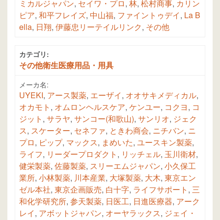
ミカルジャパン
,
セイワ・プロ
,
林
,
松村商事
,
カリン
ピア
,
和平フレイズ
,
中山福
,
ファイントゥデイ
,
La B
ella
,
日翔
,
伊藤忠リーテイルリンク
,
その他
カテゴリ:
その他衛生医療用品・用具
メーカ名:
UYEKI
,
アース製薬
,
エーザイ
,
オオサキメディカル
,
オカモト
,
オムロンヘルスケア
,
ケンユー
,
コクヨ
,
コ
ジット
,
サラヤ
,
サンコー(和歌山)
,
サンリオ
,
ジェク
ス
,
スケーター
,
セネファ
,
ときわ商会
,
ニチバン
,
ニ
プロ
,
ピップ
,
マックス
,
まめいた
,
ユースキン製薬
,
ライフ
,
リーダープロダクト
,
リッチェル
,
玉川衛材
,
健栄製薬
,
佐藤製薬
,
スリーエムジャパン
,
小久保工
業所
,
小林製薬
,
川本産業
,
大塚製薬
,
大木
,
東京エン
ゼル本社
,
東京企画販売
,
白十字
,
ライフサポート
,
三
和化学研究所
,
参天製薬
,
日医工
,
日進医療器
,
アーク
レイ
,
アボットジャパン
,
オーヤラックス
,
ジェイ・