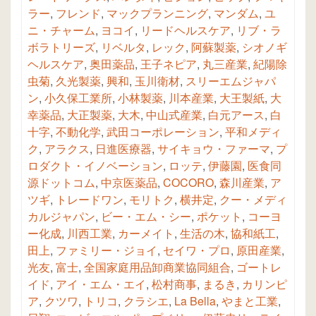
ラー
,
フレンド
,
マックプランニング
,
マンダム
,
ユ
ニ・チャーム
,
ヨコイ
,
リードヘルスケア
,
リブ・ラ
ボラトリーズ
,
リベルタ
,
レック
,
阿蘇製薬
,
シオノギ
ヘルスケア
,
奥田薬品
,
王子ネピア
,
丸三産業
,
紀陽除
虫菊
,
久光製薬
,
興和
,
玉川衛材
,
スリーエムジャパ
ン
,
小久保工業所
,
小林製薬
,
川本産業
,
大王製紙
,
大
幸薬品
,
大正製薬
,
大木
,
中山式産業
,
白元アース
,
白
十字
,
不動化学
,
武田コーポレーション
,
平和メディ
ク
,
アラクス
,
日進医療器
,
サイキョウ・ファーマ
,
プ
ロダクト・イノベーション
,
ロッテ
,
伊藤園
,
医食同
源ドットコム
,
中京医薬品
,
COCORO
,
森川産業
,
ア
ツギ
,
トレードワン
,
モリトク
,
横井定
,
クー・メディ
カルジャパン
,
ビー・エム・シー
,
ポケット
,
コーヨ
ー化成
,
川西工業
,
カーメイト
,
生活の木
,
協和紙工
,
田上
,
ファミリー・ジョイ
,
セイワ・プロ
,
原田産業
,
光友
,
富士
,
全国家庭用品卸商業協同組合
,
ゴートレ
イド
,
アイ・エム・エイ
,
松村商事
,
まるき
,
カリンピ
ア
,
クツワ
,
トリコ
,
クラシエ
,
La Bella
,
やまと工業
,