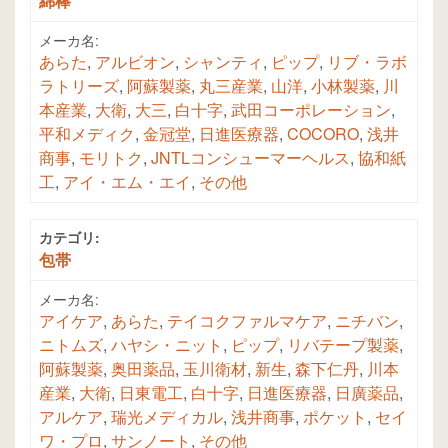
綿棒
メーカ名:
あらた
,
アルビオン
,
シャンティ
,
ピップ
,
リブ・ラボ
ラトリーズ
,
阿蘇製薬
,
丸三産業
,
山洋
,
小林製薬
,
川
本産業
,
大衛
,
大三
,
白十字
,
武田コーポレーション
,
平和メディク
,
金冠堂
,
日進医療器
,
COCORO
,
浅井
商事
,
モリトク
,
JNTLコンシューマーヘルス
,
協和紙
工
,
アイ・エム・エイ
,
その他
カテゴリ:
包帯
メーカ名:
アイケア
,
あらた
,
テイコクファルマケア
,
ニチバン
,
ニトムズ
,
ハヤシ・ニット
,
ピップ
,
リバテープ製薬
,
阿蘇製薬
,
奥田薬品
,
玉川衛材
,
新生
,
森下仁丹
,
川本
産業
,
大衛
,
日東電工
,
白十字
,
日進医療器
,
日廣薬品
,
アルケア
,
瑞光メディカル
,
浅井商事
,
ポケット
,
セイ
ワ・プロ
,
サンノート
,
その他