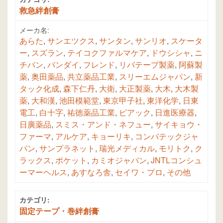
救急絆創膏
メーカ名:
あらた
,
サンエツクス
,
サンタン
,
サンリオ
,
スケータ
ー
,
スズラン
,
テイコクファルマケア
,
ドウシシャ
,
ニ
チバン
,
バンダイ
,
フレンド
,
リバテープ製薬
,
阿蘇製
薬
,
奥田薬品
,
共立薬品工業
,
スリーエムジャパン
,
新
タック化成
,
森下仁丹
,
大衛
,
大正製薬
,
大木
,
大木製
薬
,
大和漢
,
池田模範堂
,
東京甲子社
,
東洋化学
,
日東
電工
,
白十字
,
祐徳薬品工業
,
ピアック
,
日進医療器
,
日廣薬品
,
スミス・アンド・ネフュー
,
サイキョウ・
ファーマ
,
アルケア
,
キョーリキ
,
コンバテックジャ
パン
,
サンプラネット
,
瑞光メディカル
,
モリトク
,
ク
ラックス
,
ポケット
,
カミオジャパン
,
JNTLコンシュ
ーマーヘルス
,
あすなろ舎
,
セイワ・プロ
,
その他
カテゴリ:
固定テープ・巻絆創膏