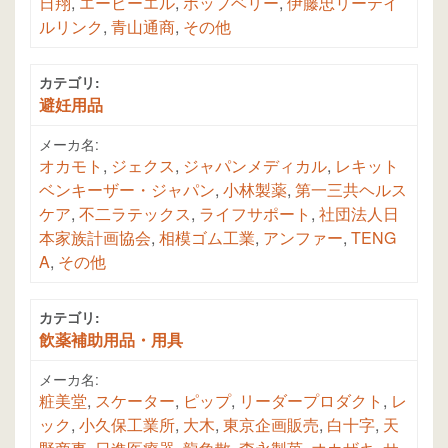
日翔
,
エービーエル
,
ポップベリー
,
伊藤忠リーテイ
ルリンク
,
青山通商
,
その他
カテゴリ:
避妊用品
メーカ名:
オカモト
,
ジェクス
,
ジャパンメディカル
,
レキット
ベンキーザー・ジャパン
,
小林製薬
,
第一三共ヘルス
ケア
,
不二ラテックス
,
ライフサポート
,
社団法人日
本家族計画協会
,
相模ゴム工業
,
アンファー
,
TENG
A
,
その他
カテゴリ:
飲薬補助用品・用具
メーカ名:
粧美堂
,
スケーター
,
ピップ
,
リーダープロダクト
,
レ
ック
,
小久保工業所
,
大木
,
東京企画販売
,
白十字
,
天