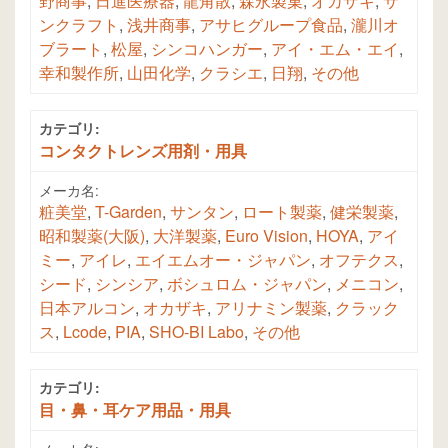
野商事
,
日進医療器
,
龍角散
,
森永製菓
,
オカザキ
,
サ
ンクラフト
,
浅井商事
,
アサヒグループ食品
,
瀧川オ
ブラート
,
松屋
,
シンコハンガー
,
アイ・エム・エイ
,
幸和製作所
,
山田化学
,
クラシエ
,
日翔
,
その他
カテゴリ:
コンタクトレンズ用剤・用具
メーカ名:
粧美堂
,
T-Garden
,
サンタン
,
ロート製薬
,
健栄製薬
,
昭和製薬(大阪)
,
大洋製薬
,
Euro Vision
,
HOYA
,
アイ
ミー
,
アイレ
,
エイエムオー・ジャパン
,
オフテクス
,
シード
,
シンシア
,
ボシュロム・ジャパン
,
メニコン
,
日本アルコン
,
オカザキ
,
アリナミン製薬
,
クラック
ス
,
Lcode
,
PIA
,
SHO-BI Labo
,
その他
カテゴリ:
目・鼻・耳ケア用品・用具