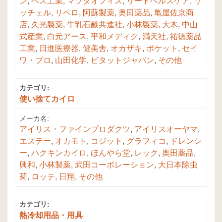
ン
,
ベス工業
,
マツダオフィス
,
リードヘルスケア
,
リ
ッチェル
,
リベロ
,
阿蘇製薬
,
奥田薬品
,
亀屋佐京商
店
,
久光製薬
,
牛乳石鹸共進社
,
小林製薬
,
大木
,
中山
式産業
,
白元アース
,
平和メディク
,
満天社
,
祐徳薬品
工業
,
日進医療器
,
健美舎
,
オカザキ
,
ポケット
,
セイ
ワ・プロ
,
山田化学
,
ビタットジャパン
,
その他
カテゴリ:
使い捨てカイロ
メーカ名:
アイリス・ファインプロダクツ
,
アイリスオーヤマ
,
エステー
,
オカモト
,
コジット
,
グラフィコ
,
ドレンシ
ー
,
ハクキンカイロ
,
ほんやら堂
,
レック
,
奥田薬品
,
興和
,
小林製薬
,
武田コーポレーション
,
大日本除虫
菊
,
ロッテ
,
日翔
,
その他
カテゴリ:
熱冷却用品・用具