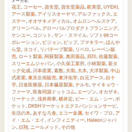
メーカ名:
花王
,
コーセー
,
資生堂
,
資生堂薬品
,
粧美堂
,
UYEKI
,
アース製薬
,
アイリスオーヤマ
,
アルファックス
,
エ
ステー
,
オオサキメディカル
,
オムロンヘルスケア
,
グリーンベル
,
グローバルプロダクトプランニング
,
ケンユー
,
コジット
,
サン・スマイル
,
ソフト99コー
ポレーション
,
ピジョン
,
ピップ
,
フマキラー
,
ほんや
ら堂
,
ヨコイ
,
リバテープ製薬
,
リベロ
,
レーベン販
売
,
ロート製薬
,
阿蘇製薬
,
奥田薬品
,
貝印
,
佐藤製薬
,
スリーエムジャパン
,
小久保工業所
,
小林製薬
,
新タ
ック化成
,
川本産業
,
素数
,
大衛
,
大木
,
大洋製薬
,
中山
式産業
,
東京企画販売
,
東洋化学
,
白元アース
,
白十
字
,
日進医療器
,
日本臓器製薬
,
テルモ
,
サイキョウ・
ファーマ
,
医食同源ドットコム
,
エーゾン
,
オカザキ
,
リーテック
,
浅井商事
,
横井定
,
ビー・エム・シー
,
ポ
ケット
,
DKSHマーケットエクスパンションサービ
,
生活の木
,
あすなろ舎
,
エコー金属
,
セイワ・プロ
,
ア
イ・エム・エイ
,
インフィニティー
,
Haleonジャパ
ン
,
日翔
,
ニールメッド
,
その他