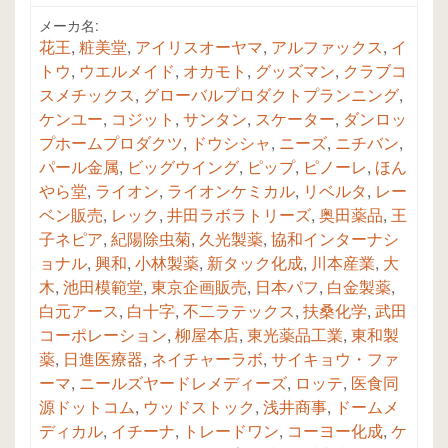
メーカ名:
花王
,
粧美堂
,
アイリスオーヤマ
,
アルファックス
,
イ
トウ
,
ウエルメイド
,
オカモト
,
グッズマン
,
クラブコ
スメチックス
,
グローバルプロダクトプランニング
,
ケンユー
,
コジット
,
サンタン
,
スケーター
,
ダンロッ
プホームプロダクツ
,
ドウシシャ
,
ニーズ
,
ニチバン
,
パール金属
,
ビッグウイング
,
ピップ
,
ピノーレ
,
ほん
やら堂
,
ライオン
,
ライオンケミカル
,
リベルタ
,
レー
ベン販売
,
レック
,
井田ラボラトリーズ
,
奥田薬品
,
王
子ネピア
,
紀陽除虫菊
,
久光製薬
,
協和インターナシ
ョナル
,
興和
,
小林製薬
,
新タック化成
,
川本産業
,
大
木
,
池田模範堂
,
東京企画販売
,
日本パフ
,
白金製薬
,
白元アース
,
白十字
,
不二ラテックス
,
扶桑化学
,
武田
コーポレーション
,
柳屋本店
,
東光薬品工業
,
東和製
薬
,
日進医療器
,
ネイチャーラボ
,
サイキョウ・ファ
ーマ
,
ニールズヤードレメディーズ
,
ロッテ
,
医食同
源ドットコム
,
ウッドストック
,
浅井商事
,
ドームメ
ディカル
,
イチーナ
,
トレードワン
,
コーヨー化成
,
ケ