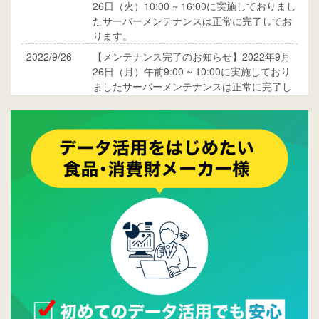
26日（火）10:00 ~ 16:00に実施しておりまし
たサーバーメンテナンスは正常に完了してお
ります。
2022/9/26
【メンテナンス完了のお知らせ】2022年9月
26日（月）午前9:00 ~ 10:00に実施しており
ましたサーバーメンテナンスは正常に完了し
ております。
2017/05/17
ウレコンでブログ掲載が始まりました。ぜひ
ご覧ください。
2015/10/19
ウレコンのサイト機能を大幅バージョンアッ
プ。詳細はこちら。⇒
告知ページへ
2015/09/28
ウレコンが機能拡充し、サイトリニューアル
しました。⇒
ウレコンFacebook
2015/04/30
Facebookページを開設しました。詳細は
こち
ら。
2015/04/20
ウレコンサイトリリースしました。