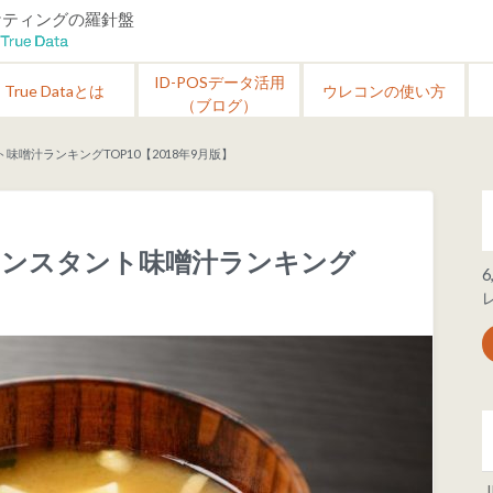
ーケティングの羅針盤
ID-POSデータ活用
True Dataとは
ウレコンの使い方
（ブログ）
噌汁ランキングTOP10【2018年9月版】
インスタント味噌汁ランキング