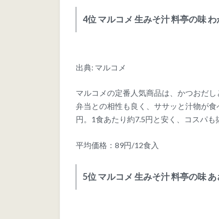
4位 マルコメ 生みそ汁 料亭の味 
出典: マルコメ
マルコメの定番人気商品は、かつおだし
弁当との相性も良く、ササッと汁物が食べ
円。1食あたり約7.5円と安く、コスパも
平均価格：89円/12食入
5位 マルコメ 生みそ汁 料亭の味 