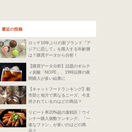
最近の投稿
ロッテ10年ぶりの新ブランド『ア
ジアに恋して』を購入する年齢層
は？購買データから分析！
【購買データ分析】話題のギルテ
ィ炭酸「NOPE」、19時以降の夜
間購入が多い結果に
【キャットフードランキング】都
市部と地方で異なるニーズ、今支
持されているのはどの商品？
リピート率20%超の激戦区！ウイ
ンナー購入個数ランキング。「一
途なファン」が多いのはどの商
品？