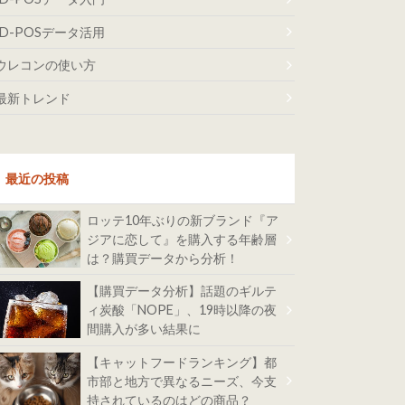
ID-POSデータ活用
ウレコンの使い方
最新トレンド
最近の投稿
ロッテ10年ぶりの新ブランド『ア
ジアに恋して』を購入する年齢層
は？購買データから分析！
【購買データ分析】話題のギルテ
ィ炭酸「NOPE」、19時以降の夜
間購入が多い結果に
【キャットフードランキング】都
市部と地方で異なるニーズ、今支
持されているのはどの商品？