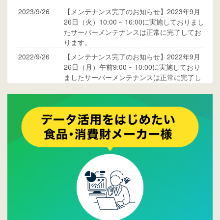
2023/9/26
【メンテナンス完了のお知らせ】2023年9月
26日（火）10:00 ~ 16:00に実施しておりまし
たサーバーメンテナンスは正常に完了してお
ります。
2022/9/26
【メンテナンス完了のお知らせ】2022年9月
26日（月）午前9:00 ~ 10:00に実施しており
ましたサーバーメンテナンスは正常に完了し
ております。
2017/05/17
ウレコンでブログ掲載が始まりました。ぜひ
ご覧ください。
2015/10/19
ウレコンのサイト機能を大幅バージョンアッ
プ。詳細はこちら。⇒
告知ページへ
2015/09/28
ウレコンが機能拡充し、サイトリニューアル
しました。⇒
ウレコンFacebook
2015/04/30
Facebookページを開設しました。詳細は
こち
ら。
2015/04/20
ウレコンサイトリリースしました。