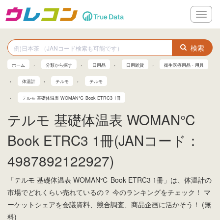
メ
ニ
ュ
ー
検索
ホーム
分類から探す
日用品
日用雑貨
衛生医療用品・用具
体温計
テルモ
テルモ
テルモ 基礎体温表 WOMAN℃ Book ETRC3 1冊
テルモ 基礎体温表 WOMAN℃
Book ETRC3 1冊(JANコード：
4987892122927)
「テルモ 基礎体温表 WOMAN℃ Book ETRC3 1冊」は、体温計の
市場でどれくらい売れているの？ 今のランキングをチェック！ マ
ーケットシェアを会議資料、競合調査、商品企画に活かそう！ (無
料)