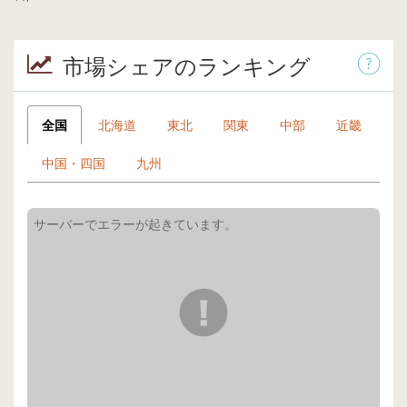
市場シェアのランキング
全国
北海道
東北
関東
中部
近畿
中国・四国
九州