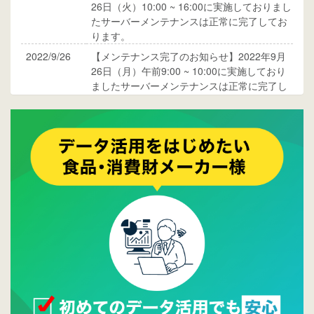
26日（火）10:00 ~ 16:00に実施しておりまし
たサーバーメンテナンスは正常に完了してお
ります。
2022/9/26
【メンテナンス完了のお知らせ】2022年9月
26日（月）午前9:00 ~ 10:00に実施しており
ましたサーバーメンテナンスは正常に完了し
ております。
2017/05/17
ウレコンでブログ掲載が始まりました。ぜひ
ご覧ください。
2015/10/19
ウレコンのサイト機能を大幅バージョンアッ
プ。詳細はこちら。⇒
告知ページへ
2015/09/28
ウレコンが機能拡充し、サイトリニューアル
しました。⇒
ウレコンFacebook
2015/04/30
Facebookページを開設しました。詳細は
こち
ら。
2015/04/20
ウレコンサイトリリースしました。