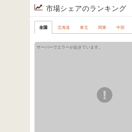
市場シェアのランキング
全国
北海道
東北
関東
中部