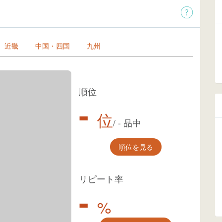
近畿
中国・四国
九州
順位
-
位
/
-
品中
順位を見る
リピート率
-
%