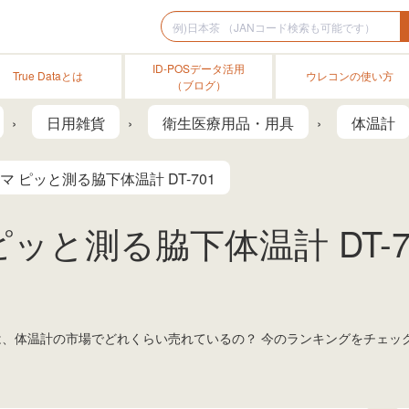
ID-POSデータ活用
True Dataとは
ウレコンの使い方
（ブログ）
日用雑貨
衛生医療用品・用具
体温計
 ピッと測る脇下体温計 DT-701
ッと測る脇下体温計 DT-70
1」は、体温計の市場でどれくらい売れているの？ 今のランキングをチェ