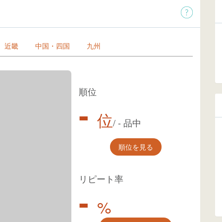
近畿
中国・四国
九州
順位
-
位
/
-
品中
順位を見る
リピート率
-
%