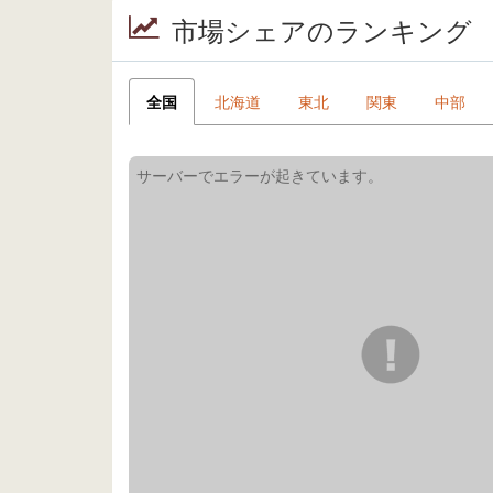
市場シェアのランキング
全国
北海道
東北
関東
中部