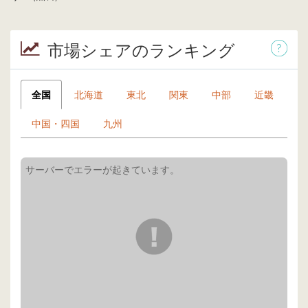
市場シェアのランキング
全国
北海道
東北
関東
中部
近畿
中国・四国
九州