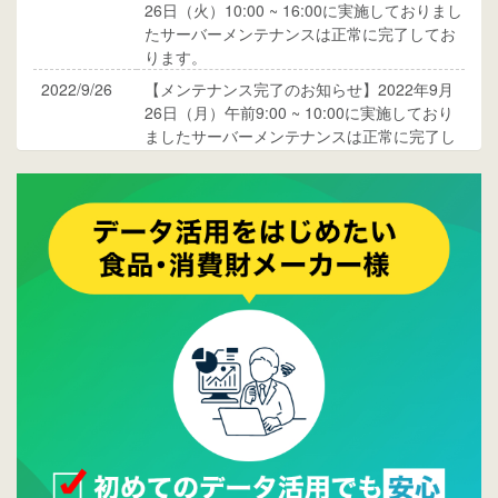
26日（火）10:00 ~ 16:00に実施しておりまし
たサーバーメンテナンスは正常に完了してお
ります。
2022/9/26
【メンテナンス完了のお知らせ】2022年9月
26日（月）午前9:00 ~ 10:00に実施しており
ましたサーバーメンテナンスは正常に完了し
ております。
2017/05/17
ウレコンでブログ掲載が始まりました。ぜひ
ご覧ください。
2015/10/19
ウレコンのサイト機能を大幅バージョンアッ
プ。詳細はこちら。⇒
告知ページへ
2015/09/28
ウレコンが機能拡充し、サイトリニューアル
しました。⇒
ウレコンFacebook
2015/04/30
Facebookページを開設しました。詳細は
こち
ら。
2015/04/20
ウレコンサイトリリースしました。