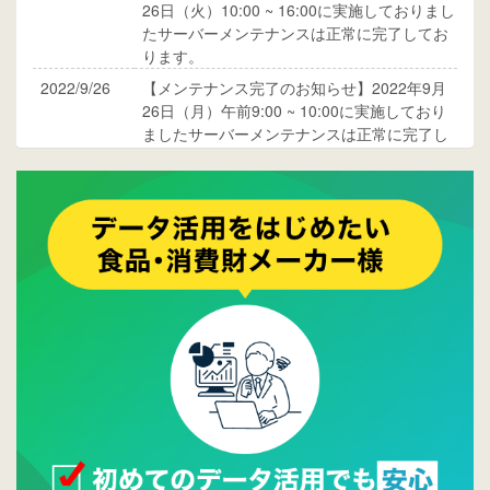
26日（火）10:00 ~ 16:00に実施しておりまし
たサーバーメンテナンスは正常に完了してお
ります。
2022/9/26
【メンテナンス完了のお知らせ】2022年9月
26日（月）午前9:00 ~ 10:00に実施しており
ましたサーバーメンテナンスは正常に完了し
ております。
2017/05/17
ウレコンでブログ掲載が始まりました。ぜひ
ご覧ください。
2015/10/19
ウレコンのサイト機能を大幅バージョンアッ
プ。詳細はこちら。⇒
告知ページへ
2015/09/28
ウレコンが機能拡充し、サイトリニューアル
しました。⇒
ウレコンFacebook
2015/04/30
Facebookページを開設しました。詳細は
こち
ら。
2015/04/20
ウレコンサイトリリースしました。