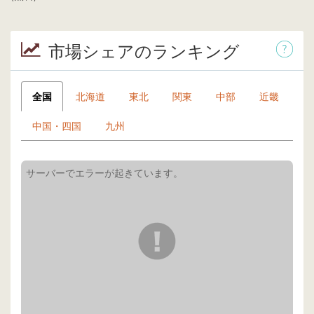
市場シェアのランキング
全国
北海道
東北
関東
中部
近畿
中国・四国
九州