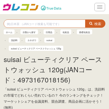
メ
ニ
ュ
ー
検索
ホーム
分類から探す
日用品
化粧品
基礎化粧品
洗顔料
カネボウ
suisai
suisai ビューティクリア ペーストウォッシュ 120g
suisai ビューティクリア ペース
トウォッシュ 120g(JANコー
ド：4973167018156)
「suisai ビューティクリア ペーストウォッシュ 120g」は、洗顔料
の市場でどれくらい売れているの？ 今のランキングをチェック！
マーケットシェアを会議資料、競合調査、商品企画に活かそう！
(無料)