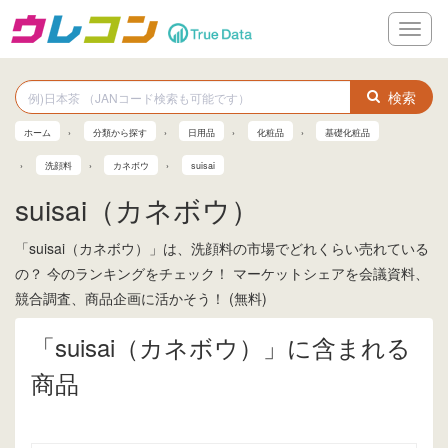
メ
ニ
ュ
ー
検索
ホーム
分類から探す
日用品
化粧品
基礎化粧品
洗顔料
カネボウ
suisai
suisai（カネボウ）
「suisai（カネボウ）」は、洗顔料の市場でどれくらい売れている
の？ 今のランキングをチェック！ マーケットシェアを会議資料、
競合調査、商品企画に活かそう！ (無料)
「suisai（カネボウ）」に含まれる
商品