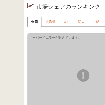
市場シェアのランキング
全国
北海道
東北
関東
中部