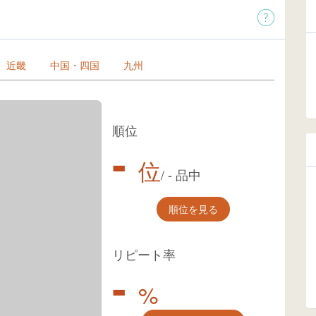
近畿
中国・四国
九州
順位
-
位
/
-
品中
順位を見る
リピート率
-
%