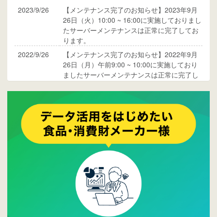
2023/9/26
【メンテナンス完了のお知らせ】2023年9月
26日（火）10:00 ~ 16:00に実施しておりまし
たサーバーメンテナンスは正常に完了してお
ります。
2022/9/26
【メンテナンス完了のお知らせ】2022年9月
26日（月）午前9:00 ~ 10:00に実施しており
ましたサーバーメンテナンスは正常に完了し
ております。
2017/05/17
ウレコンでブログ掲載が始まりました。ぜひ
ご覧ください。
2015/10/19
ウレコンのサイト機能を大幅バージョンアッ
プ。詳細はこちら。⇒
告知ページへ
2015/09/28
ウレコンが機能拡充し、サイトリニューアル
しました。⇒
ウレコンFacebook
2015/04/30
Facebookページを開設しました。詳細は
こち
ら。
2015/04/20
ウレコンサイトリリースしました。