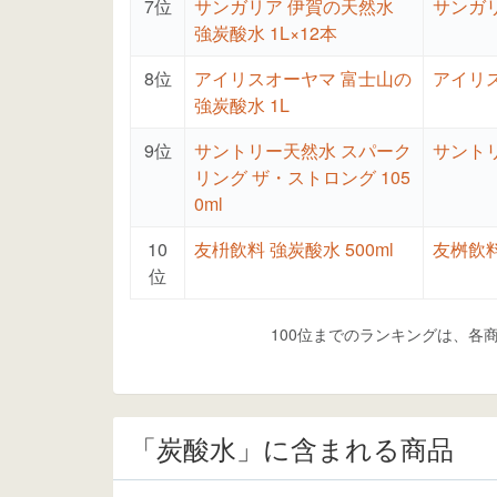
7位
サンガリア 伊賀の天然水
サンガ
強炭酸水 1L×12本
8位
アイリスオーヤマ 富士山の
アイリ
強炭酸水 1L
9位
サントリー天然水 スパーク
サント
リング ザ・ストロング 105
0ml
10
友枡飲料 強炭酸水 500ml
友桝飲
位
100位までのランキングは、各
「炭酸水」に含まれる商品