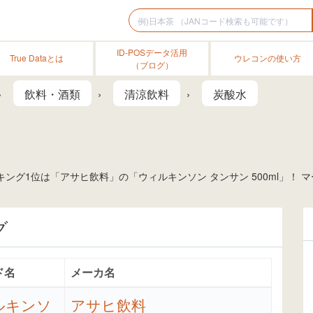
ID-POSデータ活用
True Dataとは
ウレコンの使い方
（ブログ）
飲料・酒類
清涼飲料
炭酸水
ング1位は「アサヒ飲料」の「ウィルキンソン タンサン 500ml」！
グ
ド名
メーカ名
ルキンソ
アサヒ飲料