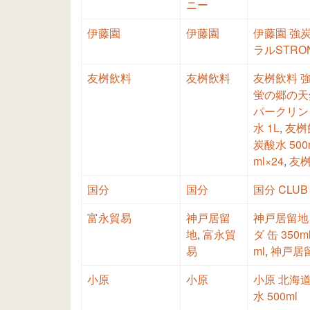
ニー
伊藤園
伊藤園
伊藤園 強炭
ラルSTRON
友桝飲料
友桝飲料
友桝飲料 強
蛍の郷の天
パークリング
水 1L
,
友桝
炭酸水 500
ml×24
,
友桝
国分
国分
国分 CLUB 
富永貿易
神戸居留
神戸居留地 ソ
地
,
富永貿
ダ 缶 350m
易
ml
,
神戸居留
小原
小原
小原 北海道
水 500ml