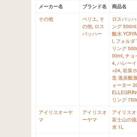
メーカー名
ブランド名
商品名
その他
ペリエ
,
そ
ロスバッハ
の他
,
ロス
ング 500ml
バッハー
酸水 YOIYA
l
,
フォルダ 
リング 500
00ml
,
チョ
4
,
ハレーイン
×24
,
岩泉ホ
造 激炭酸激軟
ォーター 20
ELLEGRI
リング 750
アイリスオーヤ
アイリスオ
アイリスオー
マ
ーヤマ
富士山の強炭
水 1L