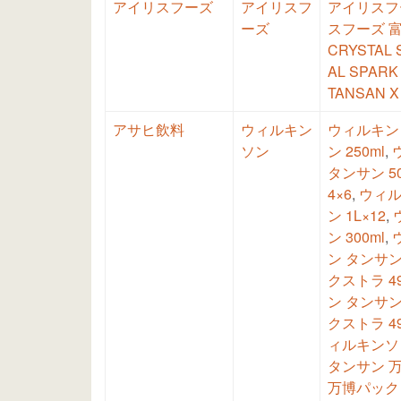
アイリスフーズ
アイリスフ
アイリスフー
ーズ
スフーズ 富
CRYSTAL
AL SPAR
TANSAN X
アサヒ飲料
ウィルキン
ウィルキンソ
ソン
ン 250ml
,
タンサン 50
4×6
,
ウィル
ン 1L×12
,
ン 300ml
,
ン タンサン 
クストラ 49
ン タンサン 
クストラ 49
ィルキンソン
タンサン 万博
万博パック 5