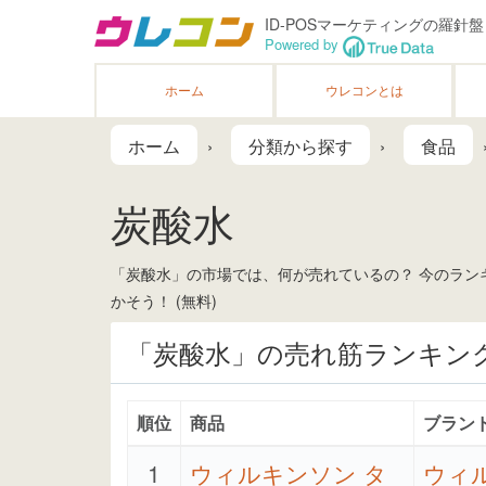
ID-POSマーケティングの羅針盤
Powered by
ホーム
ウレコンとは
ホーム
分類から探す
食品
炭酸水
「炭酸水」の市場では、何が売れているの？ 今のランキ
かそう！ (無料)
「炭酸水」の売れ筋ランキン
順位
商品
ブラン
1
ウィルキンソン タ
ウィ