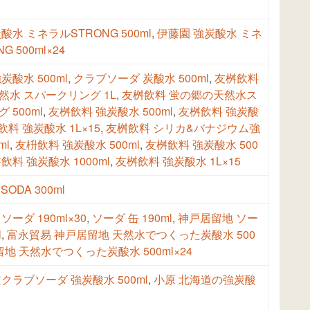
酸水 ミネラルSTRONG 500ml
,
伊藤園 強炭酸水 ミネ
G 500ml×24
炭酸水 500ml
,
クラブソーダ 炭酸水 500ml
,
友桝飲料
然水 スパークリング 1L
,
友桝飲料 蛍の郷の天然水ス
 500ml
,
友桝飲料 強炭酸水 500ml
,
友桝飲料 強炭酸
飲料 強炭酸水 1L×15
,
友桝飲料 シリカ&バナジウム強
ml
,
友枡飲料 強炭酸水 500ml
,
友桝飲料 強炭酸水 500
飲料 強炭酸水 1000ml
,
友桝飲料 強炭酸水 1L×15
SODA 300ml
ーダ 190ml×30
,
ソーダ 缶 190ml
,
神戸居留地 ソー
l
,
富永貿易 神戸居留地 天然水でつくった炭酸水 500
地 天然水でつくった炭酸水 500ml×24
クラブソーダ 強炭酸水 500ml
,
小原 北海道の強炭酸