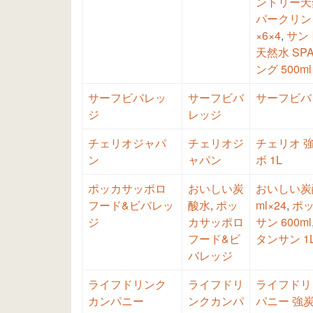
ントリー天然
パークリング 
×6×4
,
サント
天然水 SPAR
ング 500ml
サーフビバレッ
サーフビバ
サーフビバレ
ジ
レッジ
チェリオジャパ
チェリオジ
チェリオ 
ン
ャパン
ボ 1L
ポッカサッポロ
おいしい炭
おいしい炭酸
フード&ビバレッ
酸水
,
ポッ
ml×24
,
ポ
ジ
カサッポロ
サン 600ml
フード&ビ
タンサン 1
バレッジ
ライフドリンク
ライフドリ
ライフドリン
カンパニー
ンクカンパ
パニー 強炭