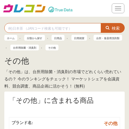
メ
ニ
ュ
ー
検索
ホーム
分類から探す
日用品
日用雑貨
台所・食器用洗剤類
台所用除菌・消臭剤
その他
その他
「その他」は、台所用除菌・消臭剤の市場でどれくらい売れてい
るの？ 今のランキングをチェック！ マーケットシェアを会議資
料、競合調査、商品企画に活かそう！ (無料)
「その他」に含まれる商品
ブランド名:
その他