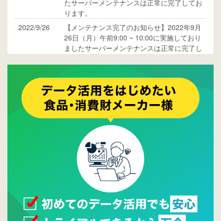
たサーバーメンテナンスは正常に完了してお
ります。
2022/9/26
【メンテナンス完了のお知らせ】2022年9月
26日（月）午前9:00 ~ 10:00に実施しており
ましたサーバーメンテナンスは正常に完了し
ております。
2017/05/17
ウレコンでブログ掲載が始まりました。ぜひ
ご覧ください。
2015/10/19
ウレコンのサイト機能を大幅バージョンアッ
プ。詳細はこちら。⇒
告知ページへ
2015/09/28
ウレコンが機能拡充し、サイトリニューアル
しました。⇒
ウレコンFacebook
2015/04/30
Facebookページを開設しました。詳細は
こち
ら。
2015/04/20
ウレコンサイトリリースしました。