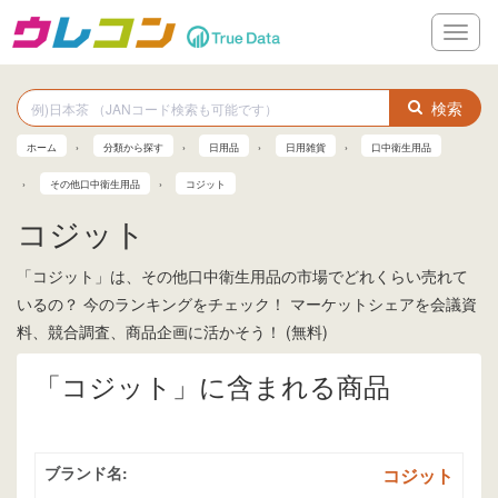
メ
ニ
ュ
ー
検索
ホーム
分類から探す
日用品
日用雑貨
口中衛生用品
その他口中衛生用品
コジット
コジット
「コジット」は、その他口中衛生用品の市場でどれくらい売れて
いるの？ 今のランキングをチェック！ マーケットシェアを会議資
料、競合調査、商品企画に活かそう！ (無料)
「コジット」に含まれる商品
ブランド名:
コジット