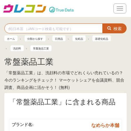
メ
ニ
ュ
ー
検索
ホーム
分類から探す
日用品
化粧品
基礎化粧品
洗顔料
常盤薬品工業
常盤薬品工業
「常盤薬品工業」は、洗顔料の市場でどれくらい売れているの？
今のランキングをチェック！ マーケットシェアを会議資料、競合
調査、商品企画に活かそう！ (無料)
「常盤薬品工業」に含まれる商品
ブランド名:
なめらか本舗