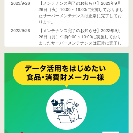
2023/9/26
【メンテナンス完了のお知らせ】2023年9月
26日（火）10:00 ~ 16:00に実施しておりまし
たサーバーメンテナンスは正常に完了してお
ります。
2022/9/26
【メンテナンス完了のお知らせ】2022年9月
26日（月）午前9:00 ~ 10:00に実施しており
ましたサーバーメンテナンスは正常に完了し
ております。
2017/05/17
ウレコンでブログ掲載が始まりました。ぜひ
ご覧ください。
2015/10/19
ウレコンのサイト機能を大幅バージョンアッ
プ。詳細はこちら。⇒
告知ページへ
2015/09/28
ウレコンが機能拡充し、サイトリニューアル
しました。⇒
ウレコンFacebook
2015/04/30
Facebookページを開設しました。詳細は
こち
ら。
2015/04/20
ウレコンサイトリリースしました。