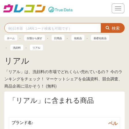
メ
ニ
ュ
ー
検索
ホーム
分類から探す
日用品
化粧品
基礎化粧品
洗顔料
リアル
リアル
「リアル」は、洗顔料の市場でどれくらい売れているの？ 今のラ
ンキングをチェック！ マーケットシェアを会議資料、競合調査、
商品企画に活かそう！ (無料)
「リアル」に含まれる商品
ブランド名:
ベル