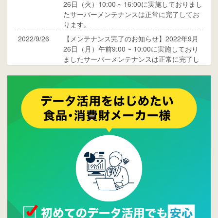
26日（火）10:00 ~ 16:00に実施しておりまし
たサーバーメンテナンスは正常に完了してお
ります。
2022/9/26
【メンテナンス完了のお知らせ】2022年9月
26日（月）午前9:00 ~ 10:00に実施しており
ましたサーバーメンテナンスは正常に完了し
ております。
2017/05/17
ウレコンでブログ掲載が始まりました。ぜひ
ご覧ください。
2015/10/19
ウレコンのサイト機能を大幅バージョンアッ
プ。詳細はこちら。⇒
告知ページへ
2015/09/28
ウレコンが機能拡充し、サイトリニューアル
しました。⇒
ウレコンFacebook
2015/04/30
Facebookページを開設しました。詳細は
こち
ら。
2015/04/20
ウレコンサイトリリースしました。