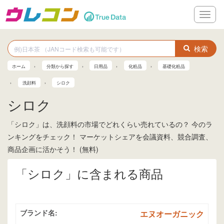
メ
ニ
ュ
ー
検索
ホーム
分類から探す
日用品
化粧品
基礎化粧品
洗顔料
シロク
シロク
「シロク」は、洗顔料の市場でどれくらい売れているの？ 今のラ
ンキングをチェック！ マーケットシェアを会議資料、競合調査、
商品企画に活かそう！ (無料)
「シロク」に含まれる商品
ブランド名:
エヌオーガニック