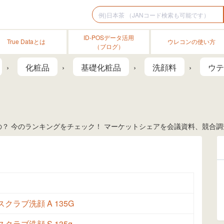
ID-POSデータ活用
True Dataとは
ウレコンの使い方
（ブログ）
化粧品
基礎化粧品
洗顔料
ウテ
？ 今のランキングをチェック！ マーケットシェアを会議資料、競合調査
クラブ洗顔 A 135G
クラブ洗顔 S 135g