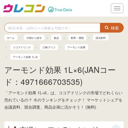
メ
ニ
ュ
ー
検索
ホーム
分類から探す
食品
飲料・酒類
清涼飲料
ココアドリンク
江崎グリコ
アーモンド効果
アーモンド効果 1L×6
アーモンド効果 1L×6(JANコー
ド：4971666703535)
「アーモンド効果 1L×6」は、ココアドリンクの市場でどれくらい
売れているの？ 今のランキングをチェック！ マーケットシェアを
会議資料、競合調査、商品企画に活かそう！ (無料)