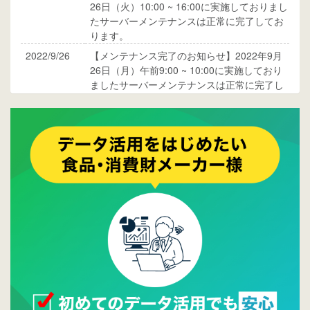
26日（火）10:00 ~ 16:00に実施しておりまし
たサーバーメンテナンスは正常に完了してお
ります。
2022/9/26
【メンテナンス完了のお知らせ】2022年9月
26日（月）午前9:00 ~ 10:00に実施しており
ましたサーバーメンテナンスは正常に完了し
ております。
2017/05/17
ウレコンでブログ掲載が始まりました。ぜひ
ご覧ください。
2015/10/19
ウレコンのサイト機能を大幅バージョンアッ
プ。詳細はこちら。⇒
告知ページへ
2015/09/28
ウレコンが機能拡充し、サイトリニューアル
しました。⇒
ウレコンFacebook
2015/04/30
Facebookページを開設しました。詳細は
こち
ら。
2015/04/20
ウレコンサイトリリースしました。