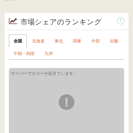
市場シェアのランキング
全国
北海道
東北
関東
中部
近畿
中国・四国
九州