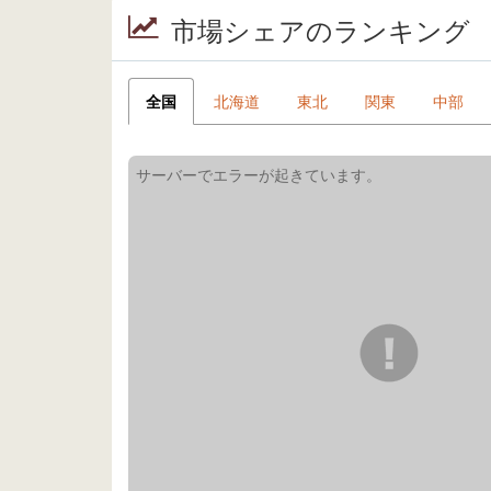
市場シェアのランキング
全国
北海道
東北
関東
中部