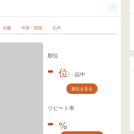
近畿
中国・四国
九州
順位
-
位
/
-
品中
順位を見る
リピート率
-
%