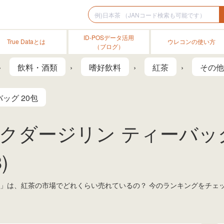
ID-POSデータ活用
True Dataとは
ウレコンの使い方
（ブログ）
飲料・酒類
嗜好飲料
紅茶
その他
ッグ 20包
ックダージリン ティーバッグ
)
 20包」は、紅茶の市場でどれくらい売れているの？ 今のランキングをチ