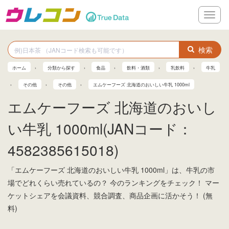
メ
ニ
ュ
ー
検索
ホーム
分類から探す
食品
飲料・酒類
乳飲料
牛乳
その他
その他
エムケーフーズ 北海道のおいしい牛乳 1000ml
エムケーフーズ 北海道のおいし
い牛乳 1000ml(JANコード：
4582385615018)
「エムケーフーズ 北海道のおいしい牛乳 1000ml」は、牛乳の市
場でどれくらい売れているの？ 今のランキングをチェック！ マー
ケットシェアを会議資料、競合調査、商品企画に活かそう！ (無
料)