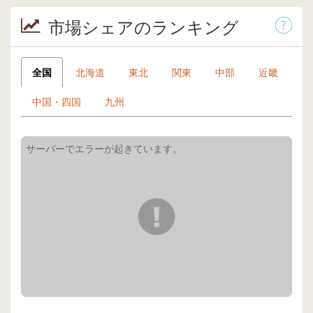
市場シェアのランキング
全国
北海道
東北
関東
中部
近畿
中国・四国
九州