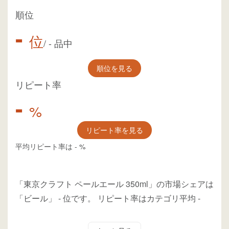
順位
-
位
/
-
品中
順位を見る
リピート率
-
%
リピート率を見る
平均リピート率は
-
%
「東京クラフト ペールエール 350ml」の市場シェアは
「ビール」
-
位
です。
リピート率はカテゴリ平均
-