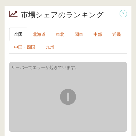
市場シェアのランキング
全国
北海道
東北
関東
中部
近畿
中国・四国
九州