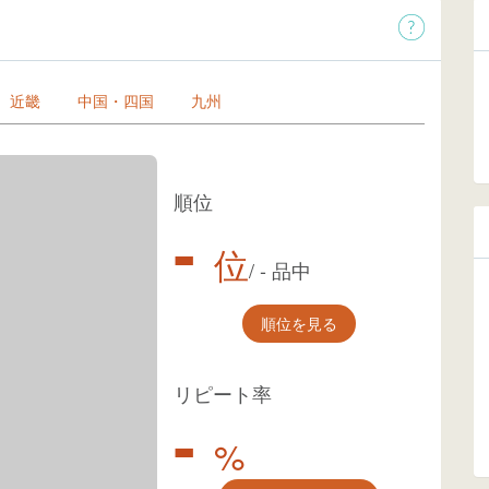
近畿
中国・四国
九州
順位
-
位
/
-
品中
順位を見る
リピート率
-
%