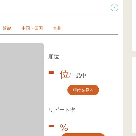
近畿
中国・四国
九州
順位
-
位
/
-
品中
順位を見る
リピート率
-
%