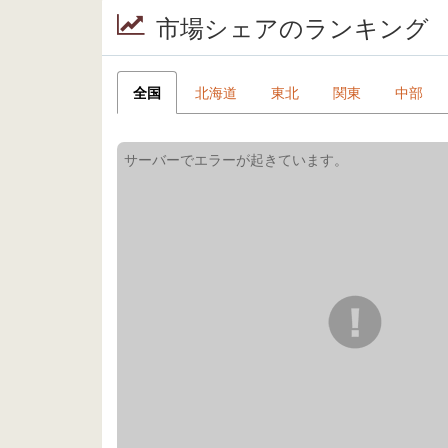
市場シェアのランキング
全国
北海道
東北
関東
中部