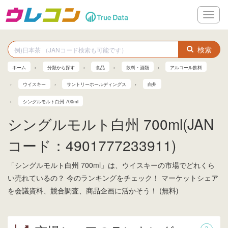
メ
ニ
ュ
ー
検索
ホーム
分類から探す
食品
飲料・酒類
アルコール飲料
ウイスキー
サントリーホールディングス
白州
シングルモルト白州 700ml
シングルモルト白州 700ml(JAN
コード：4901777233911)
「シングルモルト白州 700ml」は、ウイスキーの市場でどれくら
い売れているの？ 今のランキングをチェック！ マーケットシェア
を会議資料、競合調査、商品企画に活かそう！ (無料)