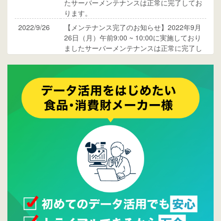
たサーバーメンテナンスは正常に完了してお
ります。
2022/9/26
【メンテナンス完了のお知らせ】2022年9月
26日（月）午前9:00 ~ 10:00に実施しており
ましたサーバーメンテナンスは正常に完了し
ております。
2017/05/17
ウレコンでブログ掲載が始まりました。ぜひ
ご覧ください。
2015/10/19
ウレコンのサイト機能を大幅バージョンアッ
プ。詳細はこちら。⇒
告知ページへ
2015/09/28
ウレコンが機能拡充し、サイトリニューアル
しました。⇒
ウレコンFacebook
2015/04/30
Facebookページを開設しました。詳細は
こち
ら。
2015/04/20
ウレコンサイトリリースしました。