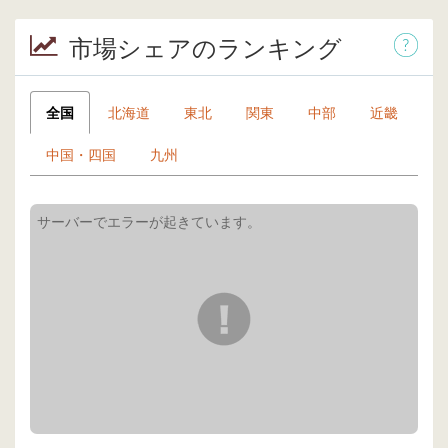
市場シェアのランキング
全国
北海道
東北
関東
中部
近畿
中国・四国
九州