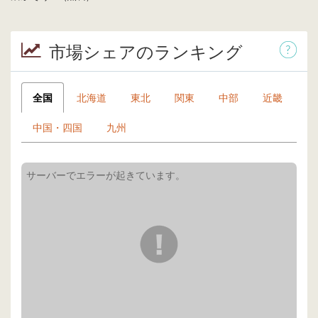
市場シェアのランキング
全国
北海道
東北
関東
中部
近畿
中国・四国
九州