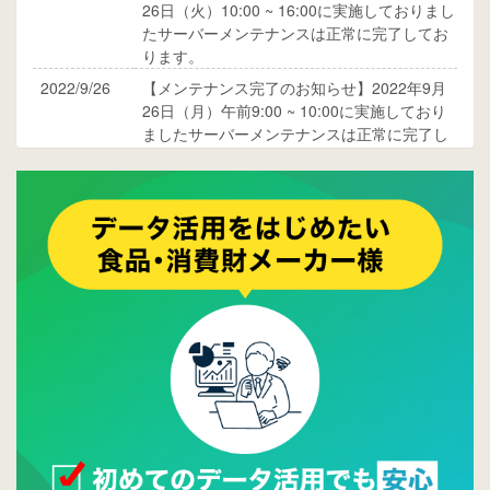
26日（火）10:00 ~ 16:00に実施しておりまし
たサーバーメンテナンスは正常に完了してお
ります。
2022/9/26
【メンテナンス完了のお知らせ】2022年9月
26日（月）午前9:00 ~ 10:00に実施しており
ましたサーバーメンテナンスは正常に完了し
ております。
2017/05/17
ウレコンでブログ掲載が始まりました。ぜひ
ご覧ください。
2015/10/19
ウレコンのサイト機能を大幅バージョンアッ
プ。詳細はこちら。⇒
告知ページへ
2015/09/28
ウレコンが機能拡充し、サイトリニューアル
しました。⇒
ウレコンFacebook
2015/04/30
Facebookページを開設しました。詳細は
こち
ら。
2015/04/20
ウレコンサイトリリースしました。