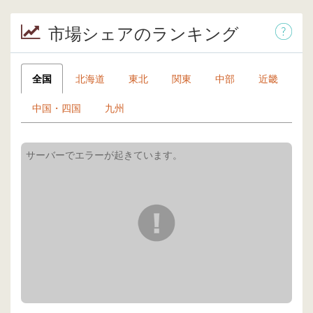
市場シェアのランキング
全国
北海道
東北
関東
中部
近畿
中国・四国
九州