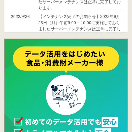
たサーバーメンテナンスは正常に完了してお
ります。
2022/9/26
【メンテナンス完了のお知らせ】2022年9月
26日（月）午前9:00 ~ 10:00に実施しており
ましたサーバーメンテナンスは正常に完了し
ております。
2017/05/17
ウレコンでブログ掲載が始まりました。ぜひ
ご覧ください。
2015/10/19
ウレコンのサイト機能を大幅バージョンアッ
プ。詳細はこちら。⇒
告知ページへ
2015/09/28
ウレコンが機能拡充し、サイトリニューアル
しました。⇒
ウレコンFacebook
2015/04/30
Facebookページを開設しました。詳細は
こち
ら。
2015/04/20
ウレコンサイトリリースしました。