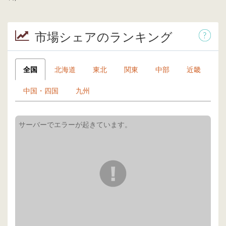
市場シェアのランキング
全国
北海道
東北
関東
中部
近畿
中国・四国
九州