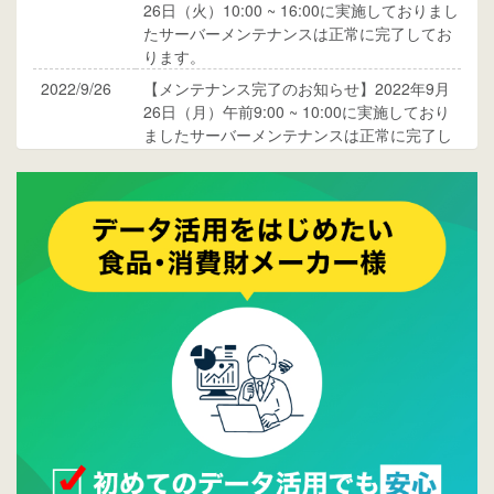
26日（火）10:00 ~ 16:00に実施しておりまし
たサーバーメンテナンスは正常に完了してお
ります。
2022/9/26
【メンテナンス完了のお知らせ】2022年9月
26日（月）午前9:00 ~ 10:00に実施しており
ましたサーバーメンテナンスは正常に完了し
ております。
2017/05/17
ウレコンでブログ掲載が始まりました。ぜひ
ご覧ください。
2015/10/19
ウレコンのサイト機能を大幅バージョンアッ
プ。詳細はこちら。⇒
告知ページへ
2015/09/28
ウレコンが機能拡充し、サイトリニューアル
しました。⇒
ウレコンFacebook
2015/04/30
Facebookページを開設しました。詳細は
こち
ら。
2015/04/20
ウレコンサイトリリースしました。