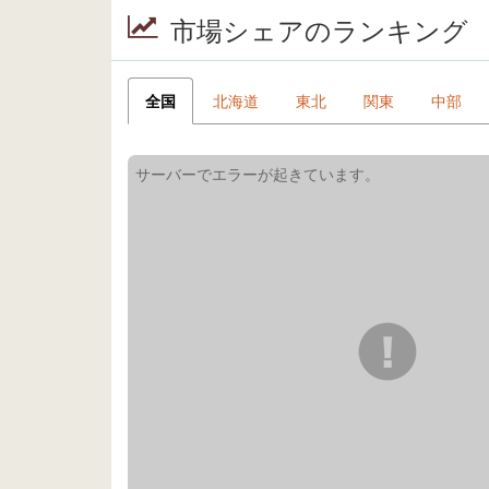
市場シェアのランキング
全国
北海道
東北
関東
中部