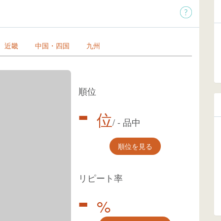
近畿
中国・四国
九州
順位
-
位
/
-
品中
順位を見る
リピート率
-
%