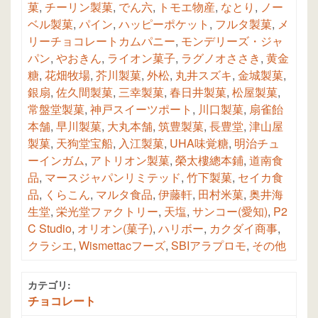
菓
,
チーリン製菓
,
でん六
,
トモエ物産
,
なとり
,
ノー
ベル製菓
,
パイン
,
ハッピーポケット
,
フルタ製菓
,
メ
リーチョコレートカムパニー
,
モンデリーズ・ジャ
パン
,
やおきん
,
ライオン菓子
,
ラグノオささき
,
黄金
糖
,
花畑牧場
,
芥川製菓
,
外松
,
丸井スズキ
,
金城製菓
,
銀扇
,
佐久間製菓
,
三幸製菓
,
春日井製菓
,
松屋製菓
,
常盤堂製菓
,
神戸スイーツポート
,
川口製菓
,
扇雀飴
本舗
,
早川製菓
,
大丸本舗
,
筑豊製菓
,
長豊堂
,
津山屋
製菓
,
天狗堂宝船
,
入江製菓
,
UHA味覚糖
,
明治チュ
ーインガム
,
アトリオン製菓
,
榮太樓總本鋪
,
道南食
品
,
マースジャパンリミテッド
,
竹下製菓
,
セイカ食
品
,
くらこん
,
マルタ食品
,
伊藤軒
,
田村米菓
,
奥井海
生堂
,
栄光堂ファクトリー
,
天塩
,
サンコー(愛知)
,
P2
C Studio
,
オリオン(菓子)
,
ハリボー
,
カクダイ商事
,
クラシエ
,
Wismettacフーズ
,
SBIアラプロモ
,
その他
カテゴリ:
チョコレート