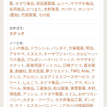
菓
,
オガワ食品
,
浪花屋製菓
,
ムソー
,
ヤマザキ食品
,
谷貝食品
,
かつまた
,
木村海苔
,
ヤバケイ
,
サンコー
(愛知)
,
竹新製菓
,
その他
カテゴリ:
スナック
メーカ名:
しいの食品
,
ドウシシャ
,
バンダイ
,
大塚製薬
,
明治
,
アキヤマ
,
エヌエス
,
オーサワジャパン
,
カルビー
,
ハ
ウス食品
,
ブルボン
,
ヘテパシフィック
,
ヤマザキビ
スケット
,
医食同源ドットコム
,
江崎グリコ
,
森永製
菓
,
創健社
,
富永貿易
,
夢クリエイト
,
TWO
,
Ante
,
ア
クシス
,
アルカン
,
エヌアイエスフーズサービス
,
ク
リート
,
しんこう
,
タクマ食品
,
ハート
,
ママ
,
モント
ワール
,
旭食品
,
三菱食品
,
松山製菓
,
東豊製菓
,
木村
,
湖池屋
,
アッシュ
,
イケダヤ製菓
,
エイム
,
おやつカン
パニー
,
カネタ・ツーワン
,
カモ井食品工業
,
ギンビ
ス
,
ケイ・エスカンパニィー
,
こだわりの味協同組