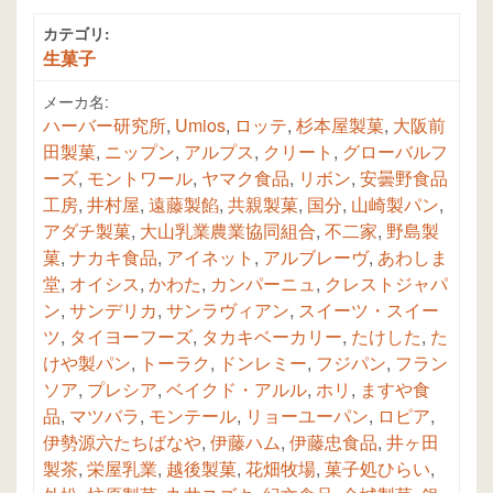
カテゴリ:
生菓子
メーカ名:
ハーバー研究所
,
Umios
,
ロッテ
,
杉本屋製菓
,
大阪前
田製菓
,
ニップン
,
アルプス
,
クリート
,
グローバルフ
ーズ
,
モントワール
,
ヤマク食品
,
リボン
,
安曇野食品
工房
,
井村屋
,
遠藤製餡
,
共親製菓
,
国分
,
山崎製パン
,
アダチ製菓
,
大山乳業農業協同組合
,
不二家
,
野島製
菓
,
ナカキ食品
,
アイネット
,
アルブレーヴ
,
あわしま
堂
,
オイシス
,
かわた
,
カンパーニュ
,
クレストジャパ
ン
,
サンデリカ
,
サンラヴィアン
,
スイーツ・スイー
ツ
,
タイヨーフーズ
,
タカキベーカリー
,
たけした
,
た
けや製パン
,
トーラク
,
ドンレミー
,
フジパン
,
フラン
ソア
,
プレシア
,
ベイクド・アルル
,
ホリ
,
ますや食
品
,
マツバラ
,
モンテール
,
リョーユーパン
,
ロピア
,
伊勢源六たちばなや
,
伊藤ハム
,
伊藤忠食品
,
井ヶ田
製茶
,
栄屋乳業
,
越後製菓
,
花畑牧場
,
菓子処ひらい
,