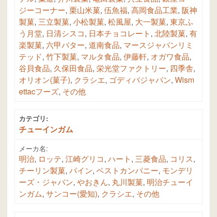
ジーコーナー
,
栗山米菓
,
伍魚福
,
高岡食品工業
,
阪神
製菓
,
三立製菓
,
小松製菓
,
松風屋
,
大一製菓
,
東京ふ
う月堂
,
日清シスコ
,
日本チョコレート
,
北陸製菓
,
有
楽製菓
,
六甲バター
,
道南食品
,
マースジャパンリミ
テッド
,
竹下製菓
,
マルタ食品
,
伊藤軒
,
オガワ食品
,
谷貝食品
,
久保田食品
,
栄光堂ファクトリー
,
四季舎
,
オリオン(菓子)
,
クラシエ
,
ゴディバジャパン
,
Wism
ettacフーズ
,
その他
カテゴリ:
チューインガム
メーカ名:
明治
,
ロッテ
,
江崎グリコ
,
ハート
,
三菱食品
,
コリス
,
チーリン製菓
,
パイン
,
ベストカンパニー
,
モンデリ
ーズ・ジャパン
,
やおきん
,
丸川製菓
,
明治チューイ
ンガム
,
サンコー(愛知)
,
クラシエ
,
その他