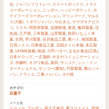
合
,
ジャパンフリトレー
,
スイートボックス
,
トマト
コーポレーション
,
ニッポー
,
ハッピーポケット
,
ホ
テイフーズコーポレーション
,
マリンフード
,
マルエ
ス(大阪)
,
ミホウジャパン
,
やおきん
,
ヤマザキナビス
コ
,
リスカ
,
阿部幸製菓
,
花畑牧場
,
菓道
,
亀田製菓
,
伍
魚福
,
江戸屋
,
三幸製菓
,
山芳製菓
,
秋田いなふく米
菓
,
壮関
,
早川製菓
,
谷貝食品工業
,
東ハト
,
南国製菓
,
日清シスコ
,
日東食品工業
,
北国さくら本舗
,
末広製
菓
,
UHA味覚糖
,
味源
,
六甲バター
,
まるか食品(広島)
,
日本ケロッグ
,
一正蒲鉾
,
やまやコミュニケーション
ズ
,
伊藤軒
,
オガワ食品
,
真田
,
サンコク
,
シン・イン
ターナショナル
,
サンコー(愛知)
,
竹新製菓
,
農心ジャ
パン
,
クラシエ
,
三養ジャパン
,
その他
カテゴリ:
豆菓子
メーカ名:
トーノー
,
ブルボン
,
富士正食品
,
夢クリエイト
,
琉球