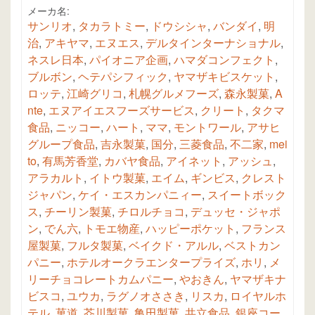
メーカ名:
サンリオ
,
タカラトミー
,
ドウシシャ
,
バンダイ
,
明
治
,
アキヤマ
,
エヌエス
,
デルタインターナショナル
,
ネスレ日本
,
パイオニア企画
,
ハマダコンフェクト
,
ブルボン
,
ヘテパシフィック
,
ヤマザキビスケット
,
ロッテ
,
江崎グリコ
,
札幌グルメフーズ
,
森永製菓
,
A
nte
,
エヌアイエスフーズサービス
,
クリート
,
タクマ
食品
,
ニッコー
,
ハート
,
ママ
,
モントワール
,
アサヒ
グループ食品
,
吉永製菓
,
国分
,
三菱食品
,
不二家
,
mei
to
,
有馬芳香堂
,
カバヤ食品
,
アイネット
,
アッシュ
,
アラカルト
,
イトウ製菓
,
エイム
,
ギンビス
,
クレスト
ジャパン
,
ケイ・エスカンパニィー
,
スイートボック
ス
,
チーリン製菓
,
チロルチョコ
,
デュッセ・ジャポ
ン
,
でん六
,
トモエ物産
,
ハッピーポケット
,
フランス
屋製菓
,
フルタ製菓
,
ベイクド・アルル
,
ベストカン
パニー
,
ホテルオークラエンタープライズ
,
ホリ
,
メ
リーチョコレートカムパニー
,
やおきん
,
ヤマザキナ
ビスコ
,
ユウカ
,
ラグノオささき
,
リスカ
,
ロイヤルホ
テル
,
菓道
,
芥川製菓
,
亀田製菓
,
共立食品
,
銀座コー