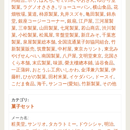
製菓
,
ラグノオささき
,
リョーユーパン
,
横山食品
,
花
畑牧場
,
菓道
,
柿原製菓
,
丸井スズキ
,
亀田製菓
,
錦糸
堂
,
銀座コージーコーナー
,
銀扇
,
江戸屋
,
三河屋製
菓
,
三幸製菓
,
山田製菓
,
七尾製菓
,
若山商店
,
渋川製
菓
,
小松製菓
,
松風屋
,
常盤堂製菓
,
新庄みそ
,
千葉恵
製菓
,
泉屋製菓総本舗
,
全国流通菓子卸協同組合
,
竹
新製菓販売
,
筑豊製菓
,
中村屋
,
東京カリント
,
東北み
やげせんべい
,
南国製菓
,
八戸屋
,
文明堂東京
,
北国さ
くら本舗
,
末広製菓
,
味源
,
榮太樓總本鋪
,
澁谷食品
,
一正蒲鉾
,
おとうふ工房いしかわ
,
金澤兼六製菓
,
伊
藤軒
,
ひがの製菓
,
田村米菓
,
イケダパン
,
ドースイ
,
こだま食品
,
海千
,
サンコー(愛知)
,
竹新製菓
,
その他
カテゴリ:
菓子セット
メーカ名:
粧美堂
,
サンリオ
,
タカラトミー
,
ドウシシャ
,
明治
,