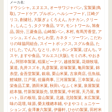
メーカ名:
ドウシシャ
,
エヌエス
,
オーサワジャパン
,
宝製菓(鳥
取)
,
フードケア
,
ブルボン
,
ヘルシーフード
,
江崎グ
リコ
,
創健社
,
大阪ぎょくろえん
,
カナカン
,
クリー
ト
,
しんこう
,
タクマ食品
,
ママ
,
モントワール
,
旭食
品
,
国分
,
三菱食品
,
山崎製パン
,
木村
,
有馬芳香堂
,
ア
ッシュ
,
エイム
,
かしわ堂
,
カネタ・ツーワン
,
こだわ
りの味協同組合
,
スイートボックス
,
スグル食品
,
た
けした
,
でん六
,
なとり
,
ホリ
,
ホンダ製菓
,
ぼんち
,
マ
スヤ
,
ますや食品
,
マルエス(大阪)
,
モミの木
,
やおき
ん
,
阿部幸製菓
,
稲葉ピーナツ
,
越後製菓
,
花畑牧場
,
菓道
,
丸井スズキ
,
丸彦製菓
,
岩塚製菓
,
亀田製菓
,
錦
糸堂
,
金吾堂製菓
,
銀扇
,
栗山米菓
,
古泉商店
,
伍魚福
,
鯉城餅
,
江戸屋
,
佐藤商事
,
三河屋製菓
,
三幸製菓
,
山
栄食品工業
,
酒田米菓
,
秋田いなふく米菓
,
泉屋製菓
総本舗
,
竹新製菓販売
,
筑豊製菓
,
中村屋
,
天乃屋
,
東
ハト
,
豆の板垣
,
畠山製菓
,
北越
,
北陸製菓
,
末広製菓
,
味の花壇
,
味源
,
榮太樓總本鋪
,
やまやコミュニケー
ションズ
,
金澤兼六製菓
,
伊藤軒
,
ひがの製菓
,
田村米