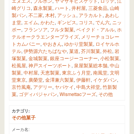
エヌエス
,
ブルボン
,
ヤマザキビスケット
,
ロッテ
,
江
崎グリコ
,
森永製菓
,
ハート
,
井村屋
,
三菱食品
,
山崎
製パン
,
不二家
,
木村
,
アッシュ
,
アラカルト
,
あわし
ま堂
,
エイム
,
かわた
,
ギンビス
,
コリス
,
でん六
,
ニッ
ポー
,
フランソア
,
フルタ製菓
,
ベイクド・アルル
,
ホ
テルオークラエンタープライズ
,
メリーチョコレー
トカムパニー
,
やおきん
,
ゆかり堂製菓
,
ロイヤルホ
テル
,
伊勢源六たちばなや
,
菓道
,
芥川製菓
,
外松
,
岩
塚製菓
,
金城製菓
,
銀座コージーコーナー
,
小松製菓
,
松風屋
,
神戸スイーツポート
,
泉屋製菓総本舗
,
中山
製菓
,
中村屋
,
天恵製菓
,
東京ふう月堂
,
南風堂
,
文明
堂東京
,
廣榮堂
,
金澤兼六製菓
,
伊藤軒
,
イケダパン
,
京竹風庵
,
アデリー
,
ヤバケイ
,
中島大祥堂
,
竹新製
菓
,
ゴディバジャパン
,
Wismettacフーズ
,
その他
カテゴリ:
その他菓子
メーカ名: