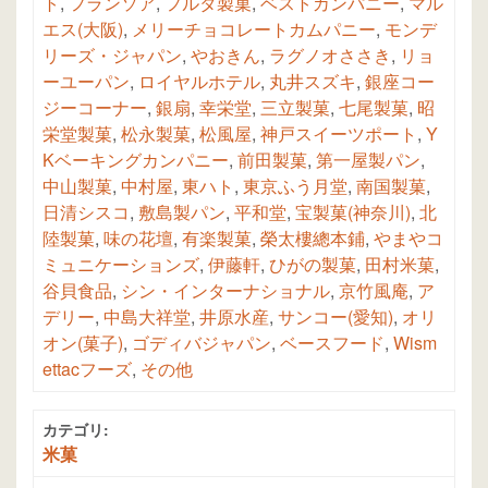
ト
,
フランソア
,
フルタ製菓
,
ベストカンパニー
,
マル
エス(大阪)
,
メリーチョコレートカムパニー
,
モンデ
リーズ・ジャパン
,
やおきん
,
ラグノオささき
,
リョ
ーユーパン
,
ロイヤルホテル
,
丸井スズキ
,
銀座コー
ジーコーナー
,
銀扇
,
幸栄堂
,
三立製菓
,
七尾製菓
,
昭
栄堂製菓
,
松永製菓
,
松風屋
,
神戸スイーツポート
,
Y
Kベーキングカンパニー
,
前田製菓
,
第一屋製パン
,
中山製菓
,
中村屋
,
東ハト
,
東京ふう月堂
,
南国製菓
,
日清シスコ
,
敷島製パン
,
平和堂
,
宝製菓(神奈川)
,
北
陸製菓
,
味の花壇
,
有楽製菓
,
榮太樓總本鋪
,
やまやコ
ミュニケーションズ
,
伊藤軒
,
ひがの製菓
,
田村米菓
,
谷貝食品
,
シン・インターナショナル
,
京竹風庵
,
ア
デリー
,
中島大祥堂
,
井原水産
,
サンコー(愛知)
,
オリ
オン(菓子)
,
ゴディバジャパン
,
ベースフード
,
Wism
ettacフーズ
,
その他
カテゴリ:
米菓