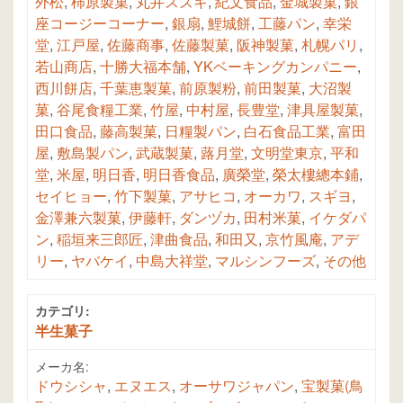
外松
,
柿原製菓
,
丸井スズキ
,
紀文食品
,
金城製菓
,
銀
座コージーコーナー
,
銀扇
,
鯉城餅
,
工藤パン
,
幸栄
堂
,
江戸屋
,
佐藤商事
,
佐藤製菓
,
阪神製菓
,
札幌パリ
,
若山商店
,
十勝大福本舗
,
YKベーキングカンパニー
,
西川餅店
,
千葉恵製菓
,
前原製粉
,
前田製菓
,
大沼製
菓
,
谷尾食糧工業
,
竹屋
,
中村屋
,
長豊堂
,
津具屋製菓
,
田口食品
,
藤高製菓
,
日糧製パン
,
白石食品工業
,
富田
屋
,
敷島製パン
,
武蔵製菓
,
蕗月堂
,
文明堂東京
,
平和
堂
,
米屋
,
明日香
,
明日香食品
,
廣榮堂
,
榮太樓總本鋪
,
セイヒョー
,
竹下製菓
,
アサヒコ
,
オーカワ
,
スギヨ
,
金澤兼六製菓
,
伊藤軒
,
ダンヅカ
,
田村米菓
,
イケダパ
ン
,
稲垣来三郎匠
,
津曲食品
,
和田又
,
京竹風庵
,
アデ
リー
,
ヤバケイ
,
中島大祥堂
,
マルシンフーズ
,
その他
カテゴリ:
半生菓子
メーカ名:
ドウシシャ
,
エヌエス
,
オーサワジャパン
,
宝製菓(鳥