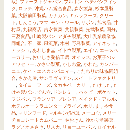
取)
,
ファーストジャパン
,
ブルボン
,
ヘテパシフィッ
ク
,
ロッテ
,
沖縄ハム総合食品
,
森永製菓
,
杉本屋製
菓
,
大阪前田製菓
,
カナカン
,
キムラフーズ
,
クリー
ト
,
しんこう
,
ママ
,
モントワール
,
リボン
,
旭食品
,
井
村屋
,
丸福商店
,
吉永製菓
,
共親製菓
,
光武製菓
,
国分
,
三菱食品
,
山崎製パン
,
アダチ製菓
,
大山乳業農業協
同組合
,
不二家
,
風流菓
,
木村
,
野島製菓
,
アイネット
,
アッシュ
,
あわしま堂
,
イトウ製菓
,
エイワ
,
エースベ
ーカリー
,
おいしさ発信工房
,
オイシス
,
お菓子のシ
アワセドー
,
かさい製菓
,
かしわ堂
,
かわた
,
カンパー
ニュ
,
ケイ・エスカンパニィー
,
こだわりの味協同組
合
,
さかえ屋
,
サンラヴィアン
,
スイートファクトリ
ー
,
タイヨーフーズ
,
タカキベーカリー
,
たけした
,
た
けや製パン
,
でん六
,
ドンレミー
,
ハッピーポケット
,
フジパン
,
フランソア
,
プレシア
,
ベイクド・アルル
,
ホテルオークラエンタープライズ
,
ホリ
,
ますや食
品
,
マリンフード
,
マルキン(愛知)
,
メーコウ
,
メリー
チョコレートカムパニー
,
やおきん
,
ゆかり堂製菓
,
ラグノオささき
,
リスカ
,
リョーユーパン
,
ロイヤル