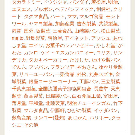
タカラトミー
,
ドウシシャ
,
バンダイ
,
若松屋
,
明治
,
エヌエス
,
ブルボン
,
ヘテパシフィック
,
創健社
,
クリ
ート
,
タクマ食品
,
ハート
,
ママ
,
マルゴ食品
,
モント
ワール
,
ヤマヨ製菓
,
加藤産業
,
吉永製菓
,
共親製菓
,
港常
,
国分
,
坂製菓
,
三菱食品
,
山崎製パン
,
松山製菓
,
meito
,
野島製菓
,
明治屋
,
アイネット
,
アッシュ
,
あわ
しま堂
,
エイワ
,
お菓子のシアワセドー
,
かしわ堂
,
か
わた
,
カンロ
,
ケイ・エスカンパニィー
,
コリス
,
サン
デリカ
,
タカキベーカリー
,
たけした
,
たけや製パン
,
でん六
,
フジパン
,
フランソア
,
やおきん
,
ゆかり堂製
菓
,
リョーユーパン
,
一榮食品
,
外松
,
丸井スズキ
,
金
城製菓
,
銀座コージーコーナー
,
工藤パン
,
三立製菓
,
千葉恵製菓
,
全国流通菓子卸協同組合
,
長豊堂
,
天恵
製菓
,
藤高製菓
,
日糧製パン
,
白石食品工業
,
富田屋
,
蕗月堂
,
平和堂
,
北陸製菓
,
明治チューインガム
,
竹下
製菓
,
マルタ食品
,
伊藤軒
,
ひがの製菓
,
イケダパン
,
敷島産業
,
サンコー(愛知)
,
あじかん
,
ハリボー
,
クラ
シエ
,
その他