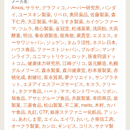
メーカ名:
Amos
,
サラヤ
,
グラフィコ
,
ハーバー研究所
,
バンダ
イ
,
ユースキン製薬
,
リベロ
,
奥田薬品
,
佐藤製薬
,
森
下仁丹
,
大正製薬
,
中薬
,
うすき製薬
,
カイゲンファー
マ
,
ツムラ
,
救心製薬
,
金冠堂
,
松浦薬業
,
浅田飴
,
大高
酵素
,
明治
,
養命酒製造
,
龍角散
,
廣貫堂
,
エヌエス
,
オ
ーサワジャパン
,
ジュゲン
,
タムラ活性
,
ネスレ日本
,
ハウス食品
,
ファーストジャパン
,
ブルボン
,
マンナ
ンライフ
,
ユニマットリケン
,
ロッテ
,
医食同源ドッ
トコム
,
健康体力研究所
,
江崎グリコ
,
坂元醸造
,
札幌
グルメフーズ
,
森永製菓
,
森川健康堂
,
杉本屋製菓
,
赤
穂化成
,
創健社
,
富永貿易
,
夢クリエイト
,
サンプラネ
ット
,
エヌアイエスフーズサービス
,
キスラ
,
クリー
ト
,
タクマ食品
,
ハート
,
ママ
,
モントワール
,
リボン
,
旭食品
,
アサヒグループ食品
,
共親製菓
,
幸田商店
,
坂
製菓
,
三菱食品
,
松山製菓
,
不二家
,
meito
,
木村
,
カバ
ヤ食品
,
丸紅
,
CTF
,
銀座ステファニー化粧品
,
アッシ
ュ
,
あわしま堂
,
エイム
,
エイワ
,
おいしさ発信工房
,
オークラ製菓
,
カンロ
,
ギンビス
,
コリス
,
サクマ製