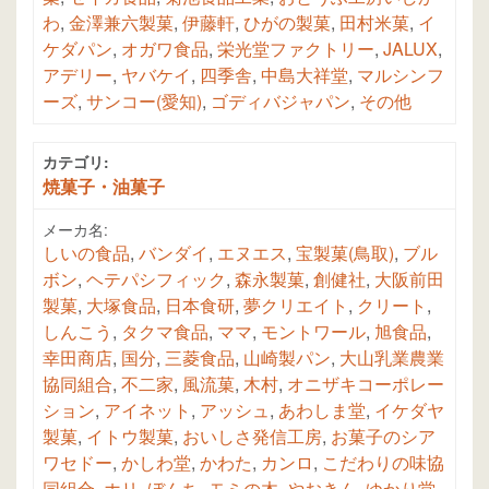
わ
,
金澤兼六製菓
,
伊藤軒
,
ひがの製菓
,
田村米菓
,
イ
ケダパン
,
オガワ食品
,
栄光堂ファクトリー
,
JALUX
,
アデリー
,
ヤバケイ
,
四季舎
,
中島大祥堂
,
マルシンフ
ーズ
,
サンコー(愛知)
,
ゴディバジャパン
,
その他
カテゴリ:
焼菓子・油菓子
メーカ名:
しいの食品
,
バンダイ
,
エヌエス
,
宝製菓(鳥取)
,
ブル
ボン
,
ヘテパシフィック
,
森永製菓
,
創健社
,
大阪前田
製菓
,
大塚食品
,
日本食研
,
夢クリエイト
,
クリート
,
しんこう
,
タクマ食品
,
ママ
,
モントワール
,
旭食品
,
幸田商店
,
国分
,
三菱食品
,
山崎製パン
,
大山乳業農業
協同組合
,
不二家
,
風流菓
,
木村
,
オニザキコーポレー
ション
,
アイネット
,
アッシュ
,
あわしま堂
,
イケダヤ
製菓
,
イトウ製菓
,
おいしさ発信工房
,
お菓子のシア
ワセドー
,
かしわ堂
,
かわた
,
カンロ
,
こだわりの味協
同組合
,
ホリ
,
ぼんち
,
モミの木
,
やおきん
,
ゆかり堂