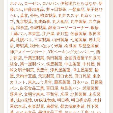
ホテル
,
ローゼン
,
ロバパン
,
伊勢源六たちばなや
,
伊
藤ハム
,
伊藤忠食品
,
井ヶ田製茶
,
一榮食品
,
菓子処ひ
らい
,
菓道
,
外松
,
柿原製菓
,
丸井スズキ
,
丸京ショッ
プ
,
丸京製菓
,
丸成商事
,
丸大食品
,
丸中製菓
,
共立食
品
,
錦糸堂
,
金城製菓
,
銀座コージーコーナー
,
銀扇
,
工藤パン
,
幸栄堂
,
江戸屋
,
香月堂
,
佐藤製菓
,
阪神製
菓
,
札幌パリ
,
三立製菓
,
山田製菓
,
七尾製菓
,
若山商
店
,
寿製菓
,
秋田いなふく米菓
,
松風屋
,
常盤堂製菓
,
神戸スイーツポート
,
YKベーキングカンパニー
,
西
川餅店
,
千葉恵製菓
,
前田製菓
,
全国流通菓子卸協同
組合
,
第一屋製パン
,
筑豊製菓
,
中山製菓
,
中村屋
,
長
崎文明堂製菓
,
長豊堂
,
津具屋製菓
,
津山屋製菓
,
椿
屋
,
天狗堂宝船
,
天恵製菓
,
田口食品
,
田口乳業
,
東京
カリント
,
東京ふう月堂
,
藤高製菓
,
日本ハム
,
日糧製
パン
,
白石食品工業
,
富田屋
,
敷島製パン
,
武蔵製菓
,
蕗月堂
,
文明堂東京
,
平和堂
,
米屋
,
北川製菓
,
末広製
菓
,
味の花壇
,
UHA味覚糖
,
明日香
,
明日香食品
,
木村
屋総本店
,
有楽製菓
,
廣榮堂
,
榮太樓總本鋪
,
竹下製
菓
,
セイカ食品
,
菊池食品工業
,
おとうふ工房いしか