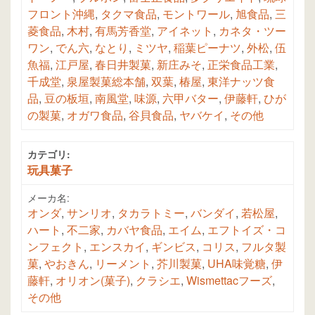
フロント沖縄
,
タクマ食品
,
モントワール
,
旭食品
,
三
菱食品
,
木村
,
有馬芳香堂
,
アイネット
,
カネタ・ツー
ワン
,
でん六
,
なとり
,
ミツヤ
,
稲葉ピーナツ
,
外松
,
伍
魚福
,
江戸屋
,
春日井製菓
,
新庄みそ
,
正栄食品工業
,
千成堂
,
泉屋製菓総本舗
,
双葉
,
椿屋
,
東洋ナッツ食
品
,
豆の板垣
,
南風堂
,
味源
,
六甲バター
,
伊藤軒
,
ひが
の製菓
,
オガワ食品
,
谷貝食品
,
ヤバケイ
,
その他
カテゴリ:
玩具菓子
メーカ名:
オンダ
,
サンリオ
,
タカラトミー
,
バンダイ
,
若松屋
,
ハート
,
不二家
,
カバヤ食品
,
エイム
,
エフトイズ・コ
ンフェクト
,
エンスカイ
,
ギンビス
,
コリス
,
フルタ製
菓
,
やおきん
,
リーメント
,
芥川製菓
,
UHA味覚糖
,
伊
藤軒
,
オリオン(菓子)
,
クラシエ
,
Wismettacフーズ
,
その他