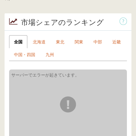
市場シェアのランキング
全国
北海道
東北
関東
中部
近畿
中国・四国
九州