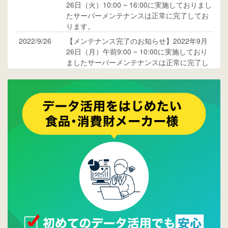
26日（火）10:00 ~ 16:00に実施しておりまし
たサーバーメンテナンスは正常に完了してお
ります。
2022/9/26
【メンテナンス完了のお知らせ】2022年9月
26日（月）午前9:00 ~ 10:00に実施しており
ましたサーバーメンテナンスは正常に完了し
ております。
2017/05/17
ウレコンでブログ掲載が始まりました。ぜひ
ご覧ください。
2015/10/19
ウレコンのサイト機能を大幅バージョンアッ
プ。詳細はこちら。⇒
告知ページへ
2015/09/28
ウレコンが機能拡充し、サイトリニューアル
しました。⇒
ウレコンFacebook
2015/04/30
Facebookページを開設しました。詳細は
こち
ら。
2015/04/20
ウレコンサイトリリースしました。