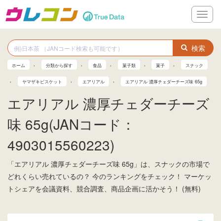
メ
ニ
ュ
ー
検索
ホーム
分類から探す
食品
菓子類
菓子
スナック
ヤマザキビスケット
エアリアル
エアリアル 濃厚チェダーチーズ味 65g
エアリアル 濃厚チェダーチーズ
味 65g(JANコード：
4903015560223)
「エアリアル 濃厚チェダーチーズ味 65g」は、スナックの市場で
どれくらい売れているの？ 今のランキングをチェック！ マーケッ
トシェアを会議資料、競合調査、商品企画に活かそう！ (無料)