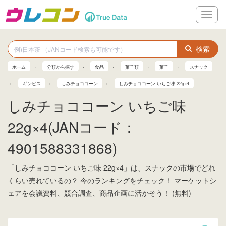
メ
ニ
ュ
ー
検索
ホーム
分類から探す
食品
菓子類
菓子
スナック
ギンビス
しみチョココーン
しみチョココーン いちご味 22g×4
しみチョココーン いちご味
22g×4(JANコード：
4901588331868)
「しみチョココーン いちご味 22g×4」は、スナックの市場でどれ
くらい売れているの？ 今のランキングをチェック！ マーケットシ
ェアを会議資料、競合調査、商品企画に活かそう！ (無料)