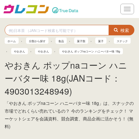
メ
ニ
ュ
ー
検索
ホーム
分類から探す
食品
菓子類
菓子
スナック
やおきん
やおきん
やおきん ポップnaコーン ハニーバター味 18g
やおきん ポップnaコーン ハニ
ーバター味 18g(JANコード：
4903013248949)
「やおきん ポップnaコーン ハニーバター味 18g」は、スナックの
市場でどれくらい売れているの？ 今のランキングをチェック！ マ
ーケットシェアを会議資料、競合調査、商品企画に活かそう！ (無
料)