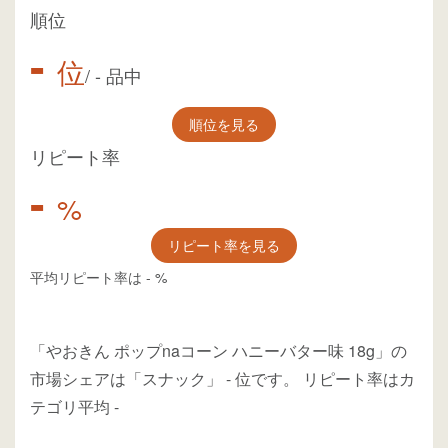
順位
-
位
/
-
品中
順位を見る
リピート率
-
%
リピート率を見る
平均リピート率は
-
%
「やおきん ポップnaコーン ハニーバター味 18g」の
市場シェアは「スナック」
-
位
です。
リピート率はカ
テゴリ平均
-