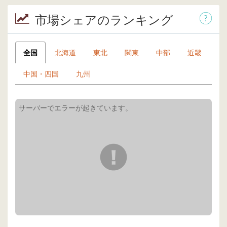
市場シェアのランキング
全国
北海道
東北
関東
中部
近畿
中国・四国
九州