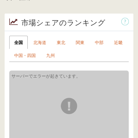
市場シェアのランキング
全国
北海道
東北
関東
中部
近畿
中国・四国
九州