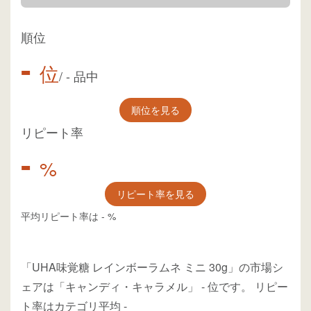
順位
-
位
/
-
品中
順位を見る
リピート率
-
%
リピート率を見る
平均リピート率は
-
%
「UHA味覚糖 レインボーラムネ ミニ 30g」の市場シ
ェアは「キャンディ・キャラメル」
-
位
です。
リピー
ト率はカテゴリ平均
-