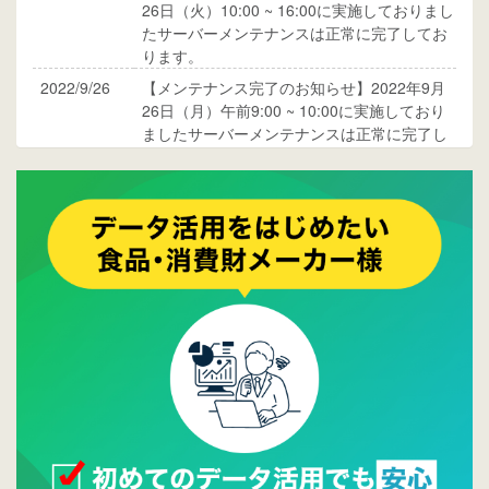
26日（火）10:00 ~ 16:00に実施しておりまし
たサーバーメンテナンスは正常に完了してお
ります。
2022/9/26
【メンテナンス完了のお知らせ】2022年9月
26日（月）午前9:00 ~ 10:00に実施しており
ましたサーバーメンテナンスは正常に完了し
ております。
2017/05/17
ウレコンでブログ掲載が始まりました。ぜひ
ご覧ください。
2015/10/19
ウレコンのサイト機能を大幅バージョンアッ
プ。詳細はこちら。⇒
告知ページへ
2015/09/28
ウレコンが機能拡充し、サイトリニューアル
しました。⇒
ウレコンFacebook
2015/04/30
Facebookページを開設しました。詳細は
こち
ら。
2015/04/20
ウレコンサイトリリースしました。