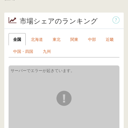
市場シェアのランキング
全国
北海道
東北
関東
中部
近畿
中国・四国
九州