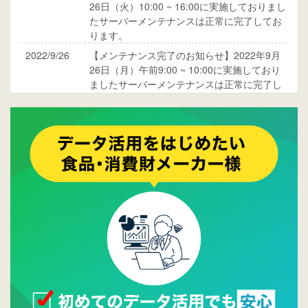
26日（火）10:00 ~ 16:00に実施しておりまし
たサーバーメンテナンスは正常に完了してお
ります。
2022/9/26
【メンテナンス完了のお知らせ】2022年9月
26日（月）午前9:00 ~ 10:00に実施しており
ましたサーバーメンテナンスは正常に完了し
ております。
2017/05/17
ウレコンでブログ掲載が始まりました。ぜひ
ご覧ください。
2015/10/19
ウレコンのサイト機能を大幅バージョンアッ
プ。詳細はこちら。⇒
告知ページへ
2015/09/28
ウレコンが機能拡充し、サイトリニューアル
しました。⇒
ウレコンFacebook
2015/04/30
Facebookページを開設しました。詳細は
こち
ら。
2015/04/20
ウレコンサイトリリースしました。