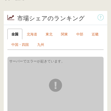
市場シェアのランキング
全国
北海道
東北
関東
中部
近畿
中国・四国
九州