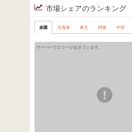
市場シェアのランキング
全国
北海道
東北
関東
中部