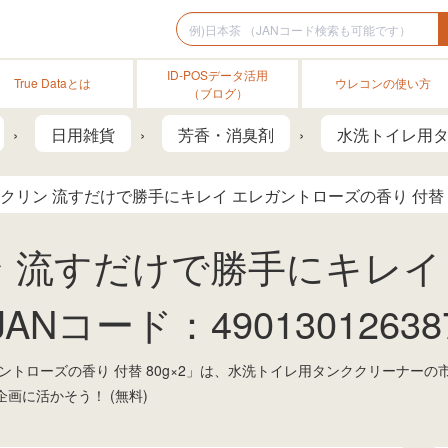
ID-POSデータ活用
True Dataとは
ウレコンの使い方
（ブログ）
日用雑貨
芳香・消臭剤
水洗トイレ用
クリン 流すだけで勝手にキレイ エレガントローズの香り 付替 8
 流すだけで勝手にキレイ
JANコード：490130126387
ントローズの香り 付替 80g×2」は、水洗トイレ用タンククリーナー
画に活かそう！ (無料)