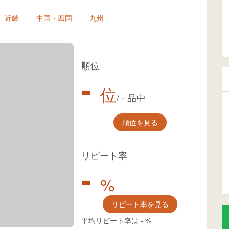
近畿
中国・四国
九州
順位
-
位
/
-
品中
順位を見る
リピート率
-
%
リピート率を見る
平均リピート率は
-
%