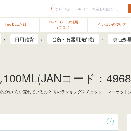
ID-POSデータ活用
True Dataとは
ウレコンの使い方
（ブログ）
日用雑貨
台所・食器用洗剤類
廃油処
00ML(JANコード：496890
の市場でどれくらい売れているの？ 今のランキングをチェック！ マーケッ