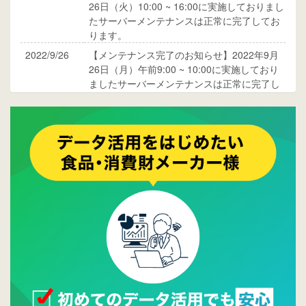
26日（火）10:00 ~ 16:00に実施しておりまし
たサーバーメンテナンスは正常に完了してお
ります。
2022/9/26
【メンテナンス完了のお知らせ】2022年9月
26日（月）午前9:00 ~ 10:00に実施しており
ましたサーバーメンテナンスは正常に完了し
ております。
2017/05/17
ウレコンでブログ掲載が始まりました。ぜひ
ご覧ください。
2015/10/19
ウレコンのサイト機能を大幅バージョンアッ
プ。詳細はこちら。⇒
告知ページへ
2015/09/28
ウレコンが機能拡充し、サイトリニューアル
しました。⇒
ウレコンFacebook
2015/04/30
Facebookページを開設しました。詳細は
こち
ら。
2015/04/20
ウレコンサイトリリースしました。