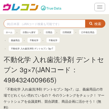
メ
ニ
ュ
ー
検索
ホーム
分類から探す
日用品
日用雑貨
口中衛生用品
義歯用品
不動化学
不動化学
不動化学 入れ歯洗浄剤 デントセブン 3g×7
不動化学 入れ歯洗浄剤 デントセ
ブン 3g×7(JANコード：
4984324009665)
「不動化学 入れ歯洗浄剤 デントセブン 3g×7」は、義歯用品の市
場でどれくらい売れているの？ 今のランキングをチェック！ マー
ケットシェアを会議資料、競合調査、商品企画に活かそう！ (無
料)