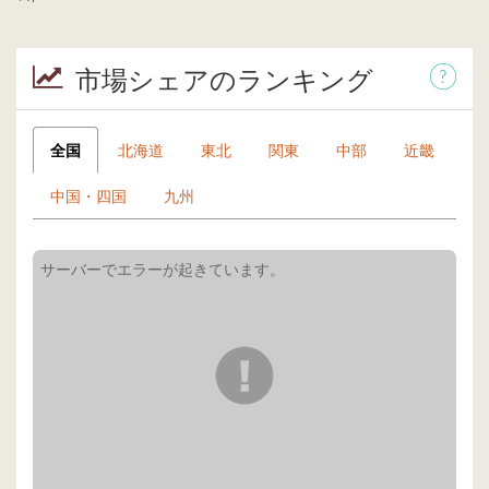
市場シェアのランキング
全国
北海道
東北
関東
中部
近畿
中国・四国
九州