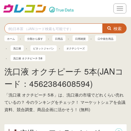
メ
ニ
ュ
ー
検索
ホーム
分類から探す
日用品
日用雑貨
口中衛生用品
洗口液
ビタットジャパン
オクチシリーズ
洗口液 オクチピーチ 5本
洗口液 オクチピーチ 5本(JANコ
ード：4562384608594)
「洗口液 オクチピーチ 5本」は、洗口液の市場でどれくらい売れ
ているの？ 今のランキングをチェック！ マーケットシェアを会議
資料、競合調査、商品企画に活かそう！ (無料)