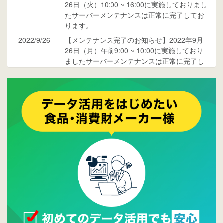
26日（火）10:00 ~ 16:00に実施しておりまし
たサーバーメンテナンスは正常に完了してお
ります。
2022/9/26
【メンテナンス完了のお知らせ】2022年9月
26日（月）午前9:00 ~ 10:00に実施しており
ましたサーバーメンテナンスは正常に完了し
ております。
2017/05/17
ウレコンでブログ掲載が始まりました。ぜひ
ご覧ください。
2015/10/19
ウレコンのサイト機能を大幅バージョンアッ
プ。詳細はこちら。⇒
告知ページへ
2015/09/28
ウレコンが機能拡充し、サイトリニューアル
しました。⇒
ウレコンFacebook
2015/04/30
Facebookページを開設しました。詳細は
こち
ら。
2015/04/20
ウレコンサイトリリースしました。