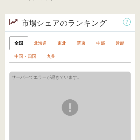
市場シェアのランキング
全国
北海道
東北
関東
中部
近畿
中国・四国
九州